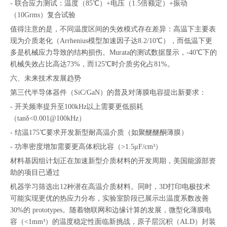
- 联合应力测试：温度（85℃）+电压（1.5倍额定）+振动
（10Grms）复合试验
值得注意的是，不同温度区间的失效模式存在差异：高温下主要表
现为介质老化（Arrhenius模型加速因子达8.2/10℃），而低温下更
多是机械应力导致的结构损伤。Murata的测试数据显示，-40℃下的
机械失效占比高达73%，而125℃时介质劣化占81%。
六、未来技术发展趋势
第三代半导体器件（SiC/GaN）的普及对薄膜电容提出新要求：
- 开关频率提升至100kHz以上需要更低损耗
（tanδ<0.001@100kHz）
- 结温175℃要求开发新型耐高温介质（如聚醚醚酮薄膜）
- 功率密度增加需要更高体积比容（>1.5μF/cm³）
材料基因组计划正在加速新型介质材料的开发周期，美国能源部资
助的项目已通过
机器学习筛选出12种潜在高温介质材料。同时，3D打印电极技术
可能实现更优的热应力分布，实验室阶段已展示出温度系数改善
30%的 prototypes。随着物联网和边缘计算的发展，微型化薄膜电
容（<1mm³）的温度稳定性面临新挑战，原子层沉积（ALD）封装