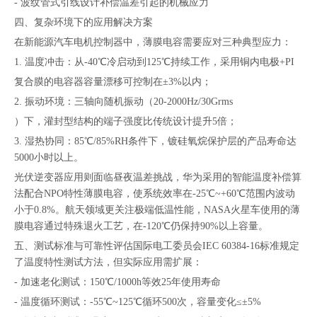
- 波纹管式引线设计补偿温差引起的机械应力
四、复杂环境下的应用解决方案
在新能源汽车电机控制器中，薄膜电容需要应对三种典型应力：
1. 温度冲击：从-40℃冷启动到125℃持续工作，采用铜内电极+PI
复合膜的电容器容量漂移可控制在±3%以内；
2. 振动环境：三轴向随机振动（20-2000Hz/30Grms
）下，灌封型结构的端子强度比传统设计提升5倍；
3. 湿热协同：85℃/85%RH条件下，镀硅氧烷保护层的产品寿命达
5000小时以上。
光伏逆变器应用则面临昼夜温差挑战，华为采用的智能温度补偿算
法配合NPO特性薄膜电容，使系统效率在-25℃~+60℃范围内波动
小于0.8%。航天领域更关注极端低温性能，NASA火星车使用的薄
膜电容通过特殊退火工艺，在-120℃仍保持90%以上容量。
五、测试标准与可靠性评估国际电工委员会IEC 60384-16标准规定
了温度特性测试方法，但实际应用需扩展：
- 加速老化测试：150℃/1000h等效25年使用寿命
- 温度循环测试：-55℃~125℃循环500次，容量变化≤±5%