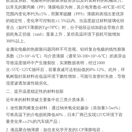
数温度系数、电极材料的膨胀系数差异以及封装材料的机械应力。
以常见的聚丙烯（PP）薄膜电容为例，其介电常数在-40℃至+85℃
范围内变化率约为±5%，而聚苯硫醚（PPS）薄膜则表现出更优异
的稳定性，变化率可控制在±1.5%以内。当温度超过材料玻璃化转
变点（如PET薄膜的Tg≈78℃）时，分子链段运动加剧会导致介质
损耗角正切值（tanδ）显著上升，某些高温环境下损耗可能增加
300%以上。
金属化电极的热膨胀问题同样不可忽视。铝锌复合电极的线性膨胀
系数（23×10^-6/℃）与介质薄膜（通常50-100×10^-6/℃）的差异会
导致温度循环中产生微裂纹，实测数据表明，经过1000
次-55℃~125℃循环后，容量衰减可达初始值的8%-12%。此外，环
氧树脂封装材料在低温环境下脆性增加，可能引发密封失效，导致
湿度渗透加速性能劣化。
二、提升温度稳定性的材料创新
近年来的材料突破主要集中在三类介质体系：
1. 改性聚丙烯复合材料：通过纳米氧化铝掺杂（添加量3-5wt%）
可将高温下的介电损耗降低40%，日本厂商已实现125℃环境下容
量变化率≤±2%的汽车级产品；
2. 液晶聚合物薄膜：如住友化学开发的LCP薄膜电容，