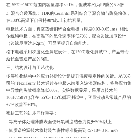
在-55℃~150℃范围内容量漂移<±1%，但成本约为PP膜的5-8倍；
3. 混合介质系统：TDK的CeraFilm系列结合了聚合物与陶瓷粉体，
在200℃高温下仍保持90%以上初始容量。
电极技术方面，真空蒸镀铜锌合金电极（厚度0.03-0.05μm）相比
传统铝电极，在高温下的氧化速率降低70%，配合边缘加厚设计
（边缘厚度达1-2μm）可显著提升自愈能力。
松下电器采用梯度化金属层设计，在150℃老化测试中，产品寿命
延长至普通产品的3倍。
三、结构设计与工艺优化
多层堆叠结构中的应力补偿设计是提升温度稳定性的关键。AVX公
司的"FlexiTerm"技术通过在电极末端引入波浪形结构，将热应力集
中导致的失效概率降低60%。实验数据显示，采用该技术的
10μF/250V电容在-55℃~125℃循环测试中，容量波动从常规产品的
±7%改善至±3%。
密封工艺的进步同样重要：
- 等离子体处理薄膜表面使环氧树脂结合力提升50%以上
- 氦质谱检漏技术将封装气密性标准提高到<5×10^-8 Pa·m³/s