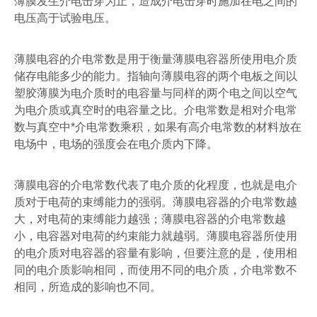
薄膜发生介电击穿为止，造成介电击穿时施加在电之间的
电压高于试验电压。
薄膜电容的介电常数是用于衡量薄膜电容器所使用电介质
储存电能多少的能力。指轴向薄膜电容的两个电板之间以
塑胶薄膜为电介质时的电容量与同样的两个电之间以空气
为电介质或真空时的电容量之比。介电常数是相对介电常
数与真空中
*
介电常数乘积，如果有高介电常数的材料放在
电场中，电场的强度会在电介质内下降。
薄膜电容的介电常数代表了电介质的化程度，也就是电介
质对于电荷的束缚能力的强弱。薄膜电容器的介电常数越
大，对电荷的束缚能力越强；薄膜电容器的介电常数越
小，电容器对电荷的约束能力就越弱。薄膜电容器所使用
的电介质对电容器的容量有影响，但要注意的是，使用相
同的电介质影响相同，而使用不同的电介质，介电常数不
相同，所造成的影响也不同。