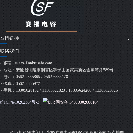
友情链接
联络我们
邮箱：
sunxs@anhuisafe.com
>
地址：安徽省铜陵市铜官区狮子山国家高新区金家湾路589号
>
电话：0562-2855865 / 0562-6863178
>
传真：0562-2855972
>
手机：13305628152 / 13305622823 / 13305624200 / 13305620325
>
皖ICP备10202364号-3
皖公网安备 34070302000104
安徽赛福电子有限公司 版权所有
企业邮箱登陆入口
站点地图