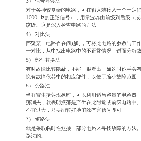
3
） 信号寻迹法
对于各种较复杂的电路，可在输入端接入一个一定
1000 Hz
的正弦信号），用示波器由前级到后级（或
该级。这是深入检查电路的方法。
4
） 对比法
怀疑某一电路存在问题时，可将此电路的参数与工
一对比，从中找出电路中的不正常情况，进而分析
5
） 部件替换法
有时故障比较隐蔽，不能一眼看出，如这时你手头
换有故障仪器中的相应部件，以便于缩小故障范围
6
） 旁路法
当有寄生振荡现象时，可以利用适当容量的电容器
荡消失，就表明振荡是产生在此附近或前级电路中
不宜过大，只要能较好地消除有害信号即可。
7
） 短路法
就是采取临时性短接一部分电路来寻找故障的方法
路法的。