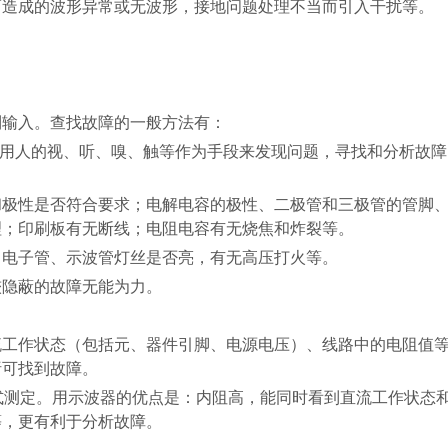
而造成的波形异常或无波形，接地问题处理不当而引入干扰等。
到输入。查找故障的一般方法有：
利用人的视、听、嗅、触等作为手段来发现问题，寻找和分析故障
和极性是否符合要求；电解电容的极性、二极管和三极管的管脚
理；印刷板有无断线；电阻电容有无烧焦和炸裂等。
，电子管、示波管灯丝是否亮，有无高压打火等。
较隐蔽的故障无能为力。
流工作状态（包括元、器件引脚、电源电压）、线路中的电阻值
析可找到故障。
式测定。用示波器的优点是：内阻高，能同时看到直流工作状态
等，更有利于分析故障。