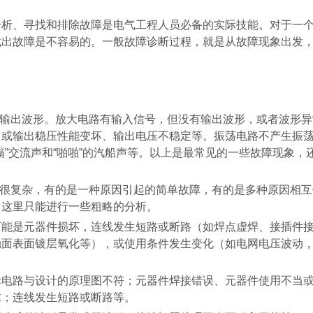
分析、寻找和排除故障是电气工程人员必备的实际技能。对于一
找出故障是不容易的。一般故障诊断过程，就是从故障现象出发
有输出波形。放大电路有输入信号，但没有输出波形，或者波形异
，或输出稳压性能变坏、输出电压不稳定等。振荡电路不产生振
嗡
”
交流声和
“
啪啪
”
的汽船声等。以上是最常见的一些故障现象，
也很复杂，有的是一种原因引起的简单故障，有的是多种原因相互
。这里只能进行一些粗略的分析。
可能是元器件损坏，连线发生短路或断路（如焊点虚焊、接插件
触面表面镀层氧化等），或使用条件发生变化（如电网电压波动
际电路与设计的原理图不符；元器件焊接错误、元器件使用不当
求；连线发生短路或断路等。