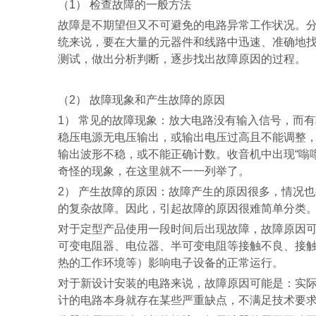
（
1
） 检查故障的一般方法
故障是不期望但又不可避免的电路异常工作状况。
统来说，要在大量的元器件和线路中迅速、准确地
测试，做出分析判断，逐步找出故障原因的过程。
（
2
） 故障现象和产生故障的原因
1
） 常见的故障现象：放大电路没有输入信号，而
稳压电源无电压输出，或输出电压过高且不能调整
输出波形不稳，或不能正确计数。收音机中出现
“
嗡
奇怪的现象，在这里就不一一列举了。
2
） 产生故障的原因：故障产生的原因很多，情况
的复杂故障。因此，引起故障的原因很难简单分类
对于定型产品使用一段时间后出现故障，故障原因
可变电阻器、电位器、半可变电阻等接触不良、接
热的工作环境等）影响电子设备的正常运行。
对于新设计安装的电路来说，故障原因可能是：实
计的电路本身就存在某些严重缺点，不满足技术要