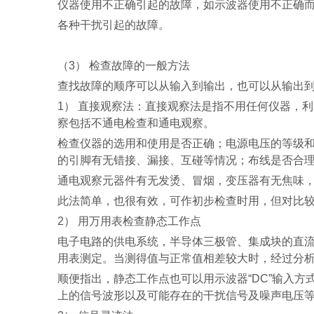
仪器使用不正确引起的故障，如示波器使用不正确
各种干扰引起的故障。
（
3
） 检查故障的一般方法
查找故障的顺序可以从输入到输出，也可以从输出
1
） 直接观察法：直接观察法是指不用任何仪器，
察包括不通电检查和通电观察。
检查仪器的选用和使用是否正确；电源电压的等级
的引脚有无错接、漏接、互碰等情况；布线是否合
通电观察元器件有无发烫、冒烟，变压器有无焦味
此法简单，也很有效，可作初步检查时用，但对比
2
） 用万用表检查静态工作点
电子电路的供电系统，半导体三极管、集成块的直
用表测定。当测得值与正常值相差较大时，经过分
顺便指出，静态工作点也可以用示波器
“DC”
输入方
上的信号波形以及可能存在的干扰信号及噪声电压