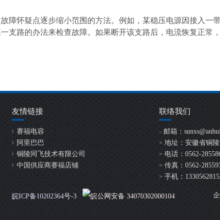
使故障怀疑点逐步缩小范围的方法。例如，某稳压电源因接入一
某一支路的办法来检查故障。如果断开该支路后，电流恢复正常
友情链接
联络我们
赛福电容
邮箱：
sunxs@anhui
>
阿里巴巴
地址：安徽省铜陵
>
铜陵同飞技术有限公司
电话：0562-2855865
>
中国供应商赛福店铺
传真：0562-28559
>
手机：13305628152 /
>
企
皖ICP备10202364号-3
皖公网安备 34070302000104