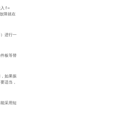
接入
f
＝
故障就在
等）进行一
插件板等替
间，如果振
容要适当，
不能采用短