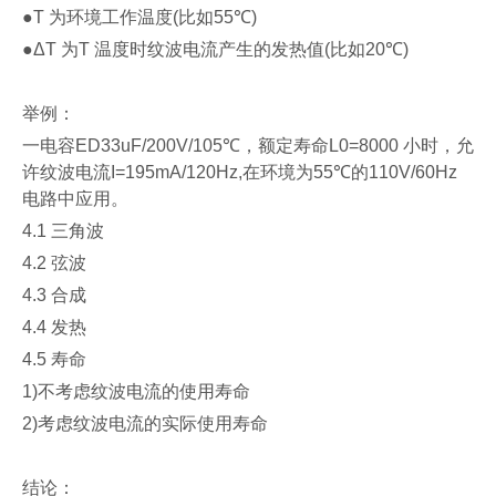
●T
为环境工作温度
(
比如
55℃)
●ΔT
为
T
温度时纹波电流产生的发热值
(
比如
20℃)
举例
：
一电容
ED33uF/200V/105℃
，额定寿命
L0=8000
小时，允
许纹波电流
I=195mA/120Hz,
在环境为
55℃
的
110V/60Hz
电路中应用。
4.1
三角波
4.2
弦波
4.3
合成
4.4
发热
4.5
寿命
1)
不考虑纹波电流的使用寿命
2)
考虑纹波电流的实际使用寿命
结论
：