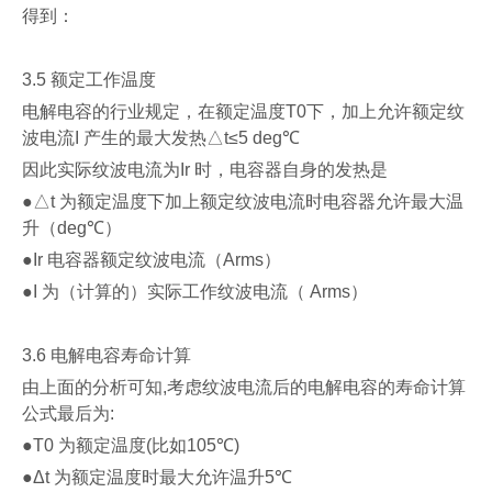
得到：
3.5
额定工作温度
电解电容的行业规定，在额定温度
T0
下，加上允许额定纹
波电流
I
产生的最大发热
△t≤5 deg℃
因此实际纹波电流为
Ir
时，电容器自身的发热是
●△t
为额定温度下加上额定纹波电流时电容器允许最大温
升（
deg℃
）
●Ir
电容器额定纹波电流（
Arms
）
●I
为（计算的）实际工作纹波电流（
Arms
）
3.6
电解电容寿命计算
由上面的分析可知
,
考虑纹波电流后的电解电容的寿命计算
公式最后为
:
●T0
为额定温度
(
比如
105℃)
●Δt
为额定温度时最大允许温升
5℃