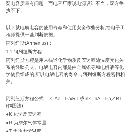
疑电容质量有问题，而电容厂家说电源设计不当，双方争
执不下。
以下就电解电容的使用寿命和使用安全作些分析
,
给电子工
程师提供一些判断依据。
阿列纽斯
(Arrhenius)
：
1.1
阿列纽斯方程
阿列纽斯方程是用来描述化学物质反应速率随温度变化关
系的经验公式。电解电容内部是由金属铝等和电解液等化
学物质组成的
,
所以电解电容的寿命与阿列纽斯方程密切相
关。
阿列纽斯方程公式：
k=Ae
－
Ea/RT
或
lnk=lnA—Ea
／
RT
(
作图法
)
●K
化学反应速率
●R
为摩尔气体常量
●T
为热力学温度