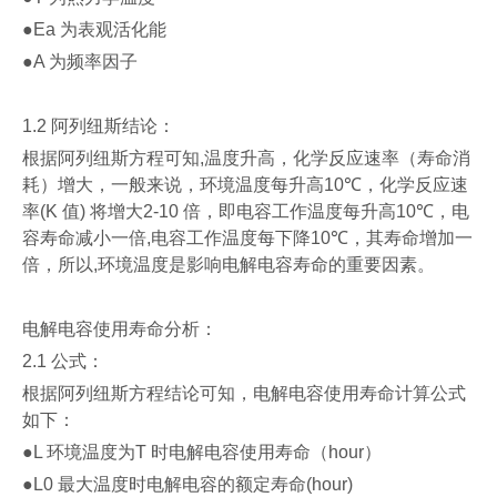
●Ea
为表观活化能
●A
为频率因子
1.2
阿列纽斯结论
：
根据阿列纽斯方程可知
,
温度升高，化学反应速率（寿命消
耗）增大，一般来说，环境温度每升高
10℃
，化学反应速
率
(K
值
)
将增大
2-10
倍，即电容工作温度每升高
10℃
，电
容寿命减小一倍
,
电容工作温度每下降
10℃
，其寿命增加一
倍，所以
,
环境温度是影响电解电容寿命的重要因素。
电解电容使用寿命分析
：
2.1
公式
：
根据阿列纽斯方程结论可知，电解电容使用寿命计算公式
如下：
●L
环境温度为
T
时电解电容使用寿命（
hour
）
●L0
最大温度时电解电容的额定寿命
(hour)