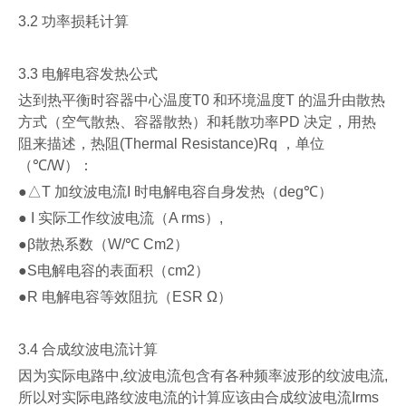
3.2
功率损耗计算
3.3
电解电容发热公式
达到热平衡时容器中心温度
T0
和环境温度
T
的温升由散热
方式（空气散热、容器散热）和耗散功率
PD
决定，用热
阻来描述，热阻
(Thermal Resistance)Rq
，单位
（
℃/W
）：
●△T
加纹波电流
I
时电解电容自身发热（
deg℃
）
● I
实际工作纹波电流（
A rms
）
,
●β
散热系数（
W/℃ Cm2
）
●S
电解电容的表面积（
cm2
）
●R
电解电容等效阻抗（
ESR Ω
）
3.4
合成纹波电流计算
因为实际电路中
,
纹波电流包含有各种频率波形的纹波电流
,
所以对实际电路纹波电流的计算应该由合成纹波电流
Irms