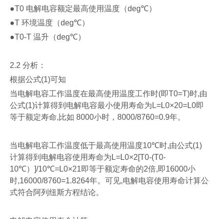
●T0
电解电容额定最高使用温度（
deg℃
）
●T
环境温度（
deg℃
）
●T0-T
温升（
deg℃
）
2.2
分析
：
根据公式
(1)
可知
当电解电容工作温度在最高使用温度工作时
(
即
T0=T)
时
,
由
公式
(1)
计算得到电解电容最小使用寿命为
L=L0×20=L0
即
等于额定寿命
,
比如
8000
小时，
8000/8760=0.9
年。
当电解电容工作温度低于最高使用温度
10℃
时
,
由公式
(1)
计算得到电解电容使用寿命为
L=L0×2[T0-(T0-
10℃
）
]/10℃=L0×21
即等于额定寿命的
2
倍
,
即
16000
小
时
,16000/8760=1.8264
年。可见
,
电解电容使用寿命计算公
式符合阿列纽斯方程结论
。