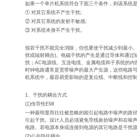
如果一个单片机系统符合下面三个条件，则该系统
①
对其它系统不产生干扰
;
②
对其它系统的发射不敏感
;
③
对系统本身不产生干扰。
假若干扰不能完全消除，但也要使干扰减少到最小
扰或辐射耦合
)
。电磁干扰的产生是通过导体和通过
扰；
AC
电源线、互连电缆、金属电缆和子系统的内
时钟电路通常是宽带噪声的最大产生源，这些电路
机系统中，最容易受影响的是复位线、中断线和控
1
、干扰的耦合方式
(1)
传导性
EMI
一种最明显而往往被忽略的能引起电路中噪声的路
引起干扰。设计人员必须避免导线捡拾噪声和在噪
电路。若电源本身或连接到电源的其它电路是干扰
(2)
公共阻抗耦合