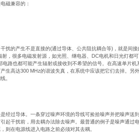
是电磁兼容的：
。干扰的产生不是直接的
(
通过导体、公共阻抗耦合等
)
，就是间接
辐射，很多电磁发射源，如光照、继电器、
DC
电机和日光灯都可
部电路也都可能产生辐射或接收到不希望的信号。在高速单片机
可产生高达
300 MHz
的谐波失真，在系统中应该把它们去掉。另
制线。
径是经过导体。一条穿过噪声环境的导线可捡拾噪声并把噪声送
声引起干扰前，用去耦办法除去噪声。最普通的例子是噪声通过
源，则在电源线进入电路之前必须对其去耦。