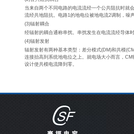
当来自两个不同电路的电流流经一个公共阻抗时就
流经共地阻抗。电路
1
的地电位被地电流
2
调制，噪
(3)
辐射耦合
经辐射的耦合通称串扰。串扰发生在电流流经导体
(4)
辐射发射
辐射发射有两种基本类型：差分模式
(DM)
和共模
(CM
连接抬高到系统地电位之上。就电场大小而言，
CM
设计使共模电流降到零。