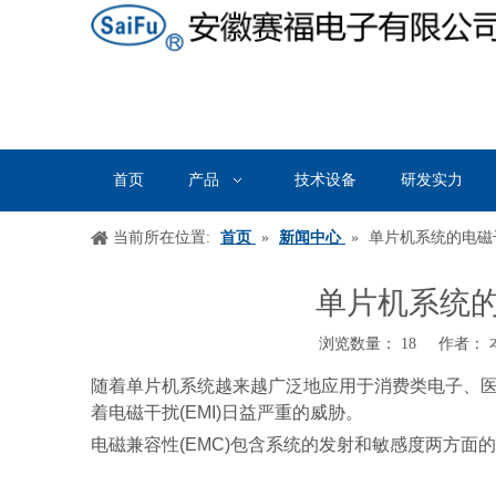
首页
产品
技术设备
研发实力
当前所在位置:
首页
»
新闻中心
»
单片机系统的电磁干
单片机系统的
浏览数量：
18
作者： 本
["wechat","weibo","qzone","douban","email"]
随着单片机系统越来越广泛地应用于消费类电子、
着电磁干扰
(EMI)
日益严重的威胁。
电磁兼容性
(EMC)
包含系统的发射和敏感度两方面的