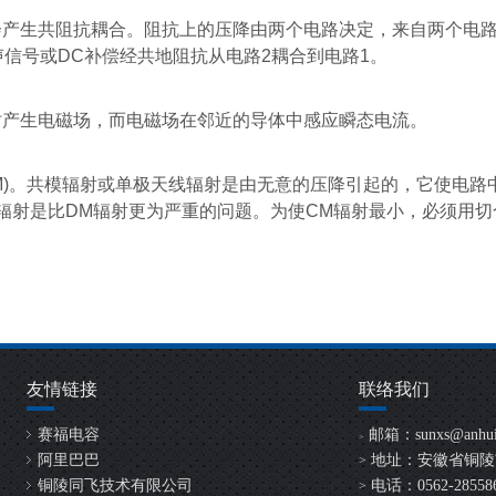
会产生共阻抗耦合。阻抗上的压降由两个电路决定，来自两个电
声信号或
DC
补偿经共地阻抗从电路
2
耦合到电路
1
。
时产生电磁场，而电磁场在邻近的导体中感应瞬态电流。
)
。共模辐射或单极天线辐射是由无意的压降引起的，它使电路
辐射是比
DM
辐射更为严重的问题。为使
CM
辐射最小，必须用切
友情链接
联络我们
赛福电容
邮箱：
sunxs@anhui
>
阿里巴巴
地址：安徽省铜陵
>
铜陵同飞技术有限公司
电话：0562-2855865
>