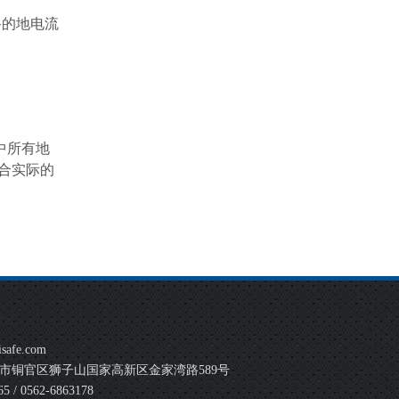
路的地电流
中所有地
合实际的
safe.com
市铜官区狮子山国家高新区金家湾路589号
 / 0562-6863178