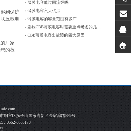
薄膜电容能过回流焊吗
薄膜电容六大优点
而起到保护
并联压敏电
薄膜电容的容量范围有多广
选购CBB薄膜电容时需要重点考虑的几个参数
CBB薄膜电容出故障的四大原因
规的厂家，
待您的莅
safe.com
市铜官区狮子山国家高新区金家湾路589号
 / 0562-6863178
72