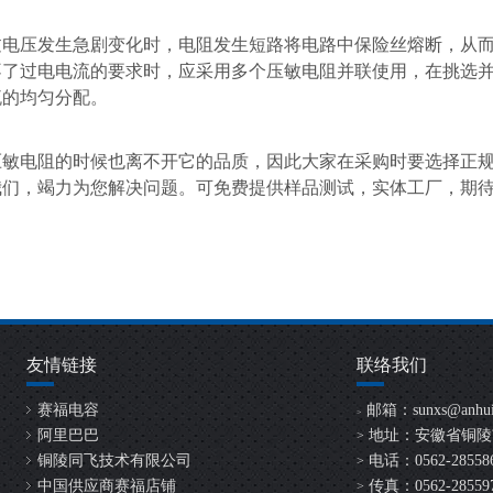
过电压发生急剧变化时，电阻发生短路将电路中保险丝熔断，从
不了过电电流的要求时，应采用多个压敏电阻并联使用，在挑选
流的均匀分配。
压敏电阻的时候也离不开它的品质，因此大家在采购时要选择正
我们，竭力为您解决问题。可免费提供样品测试，实体工厂，期
友情链接
联络我们
赛福电容
邮箱：
sunxs@anhui
>
阿里巴巴
地址：安徽省铜陵
>
铜陵同飞技术有限公司
电话：0562-2855865
>
中国供应商赛福店铺
传真：0562-28559
>