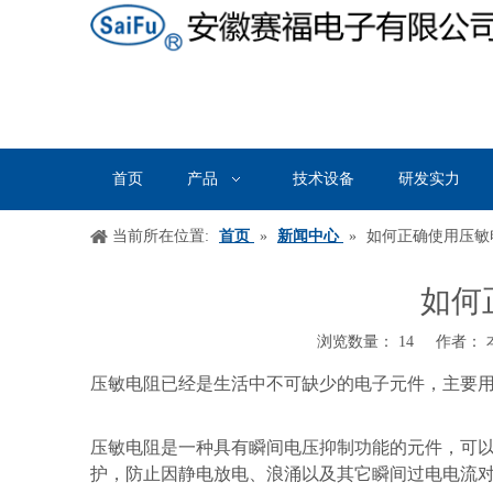
首页
产品
技术设备
研发实力
当前所在位置:
首页
»
新闻中心
»
如何正确使用压敏
如何
浏览数量：
14
作者： 本
["wechat","weibo","qzone","douban","email"]
压敏电阻已经是生活中不可缺少的电子元件，主要
压敏电阻是一种具有瞬间电压抑制功能的元件，可
护，防止因静电放电、浪涌以及其它瞬间过电电流