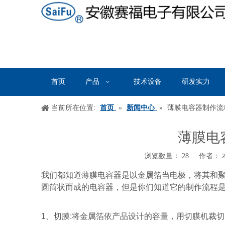
首页
产品
技术设备
研发实力
当前所在位置:
首页
»
新闻中心
»
薄膜电容器制作流
薄膜电
浏览数量：
28
作者： 本
["wechat","weibo","qzone","douban","email"]
我们都知道薄膜电容器是以金属箔当电极，将其和
圆筒状而成的电容器，但是你们知道它的制作流程
1
、切膜
:
将金属箔依产品设计的容量，用切膜机裁切