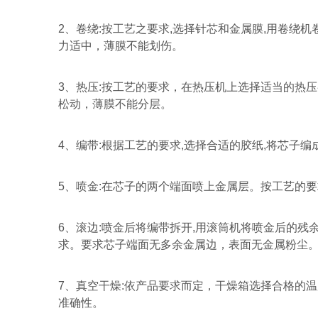
2
、卷绕
:
按工艺之要求
,
选择针芯和金属膜
,
用卷绕机
力适中，薄膜不能划伤。
3
、热压
:
按工艺的要求，在热压机上选择适当的热压
松动，薄膜不能分层。
4
、编带
:
根据工艺的要求
,
选择合适的胶纸
,
将芯子编
5
、喷金
:
在芯子的两个端面喷上金属层。按工艺的要
6
、滚边
:
喷金后将编带拆开
,
用滚筒机将喷金后的残
求。要求芯子端面无多余金属边，表面无金属粉尘
7
、真空干燥
:
依产品要求而定，干燥箱选择合格的温
准确性。