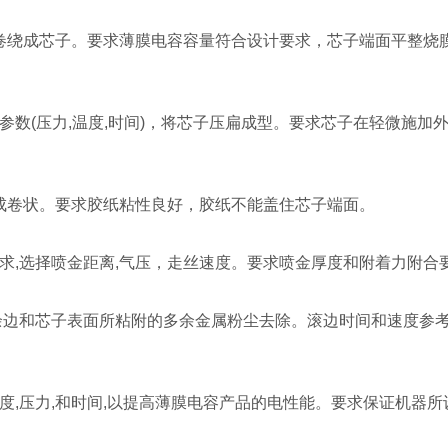
卷绕成芯子。要求薄膜电容容量符合设计要求，芯子端面平整烧
参数
(
压力
,
温度
,
时间
)
，将芯子压扁成型。要求芯子在轻微施加
成卷状。要求胶纸粘性良好，胶纸不能盖住芯子端面。
求
,
选择喷金距离
,
气压，走丝速度。要求喷金厚度和附着力附合
余边和芯子表面所粘附的多余金属粉尘去除。滚边时间和速度参
。
度
,
压力
,
和时间
,
以提高薄膜电容产品的电性能。要求保证机器所