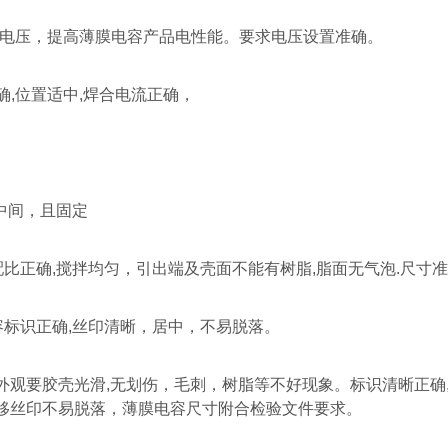
电压，提高薄膜电容产品电性能。要求电压设置准确。
确
,
位置适中
,
焊合电流正确，
中间，且固定
配比正确
,
搅拌均匀，引出端及壳面不能有树脂
,
脂面无气泡
.
尺寸准
容标识正确
,
丝印清晰，居中，不易脱落。
外观要胶壳光滑
,
无划伤，毛刺，树脂等不好现象。标识清晰正确
移丝印不易脱落，薄膜电容尺寸附合检验文件要求。