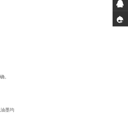
确。
,
油墨均