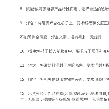
8
、赋能
:
依薄膜电容产品特性而定，选择合适的递增
9
、焊合：将引脚焊合在芯子上。要求线径和长度正
不能烫到金属膜，焊点光滑，没有毛刺，无虚焊。
10
、插件
:
将芯子插入塑胶壳中。要求芯子居予外壳
11
、灌封：将灌封料灌封于塑胶壳内。要求灌封料
12
、印字：将相关信息印在物料表面。要求薄膜电
13
、出货检验：性能抽检
(
容量
,
损耗
,
耐压
,
绝缘电阻
)
匀，无断线，残缺等不好现象
,
位置居
;
中，无明显偏