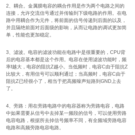
2
、耦合。金属膜电容的耦合作用是作为两个电路之间的
连接，允许交流信号通过并传输到下级电路的作用。在电
路中用耦合作为元件，将前面的信号传递到后面的以及，
并且隔绝前面对后面级的影响，从而让电路的调试更加简
单，性能也更加稳定。
3
、滤波。电容的滤波功能在电路中是很重要的，
CPU
背
后的电容基本都是这个作用。电容在使用滤波功能时，频
率
f
越大，电容的阻抗
Z
越小。当低频时，电容
C
由于阻抗
Z
比较大，有用信号可以顺利通过；当高频时，电容
C
由于
阻抗
Z
已经很小了，相当于把高频噪声短路到
GND
上去
了。
4
、旁路：用在旁路电路中的电容器称为旁路电容，电路
中如果需要从信号中去掉某一频段的信号，可以使用旁路
电容电路，根据所去掉信号频率不同，有全频域旁路电容
电路和高频旁路电容电路。