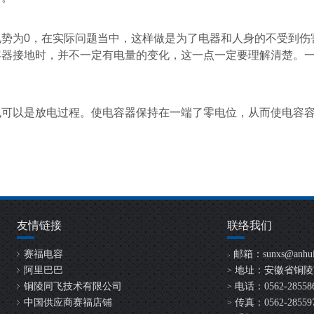
电势为
0
，在实际问题当中，这样做是为了电器和人身的不受到伤
容器接地时，并不一定有电量的变化，这一点一定要理解清楚。
也可以是放电过程。使电容器保持在一端了零电位，从而使电容
友情链接
联络我们
赛福电容
邮箱：
sunxs@anhui
>
阿里巴巴
地址：安徽省铜陵
>
铜陵同飞技术有限公司
电话：0562-2855865
>
中国供应商赛福店铺
传真：0562-28559
>