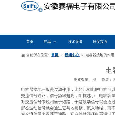
首页
产品
技术设备
研发实力
当前所在位置:
首页
»
新闻中心
»
电容器接地的作用
电
浏览数量：
48
作者： 本
["wechat","weibo","qzone","douban","email"]
电容器接地一般是过滤作用，比如比如电解电容可
交流信号通路，信号频率越高，阻抗越小，电容容
对交流信号来说相当于短路，于是波动信号就会通
那么波动信号就会通过它与地短接，流入地端，而
对交流信号来说等于通路，它自然就选择电容通过