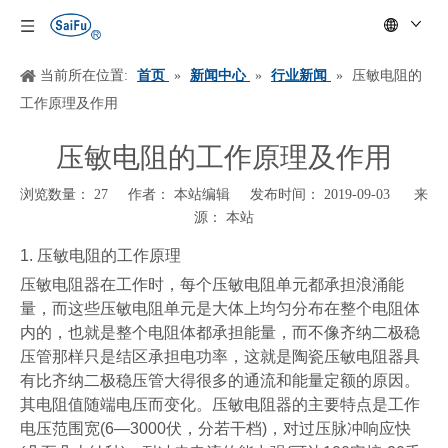
当前所在位置:
首页
»
新闻中心
»
行业新闻
»
压敏电阻的
工作原理及作用
压敏电阻的工作原理及作用
浏览数量：
27
作者： 本站编辑 发布时间： 2019-09-03 来
源：
本站
["wechat","weibo","qzone","douban","email"]
1.
压敏电阻的工作原理
压敏电阻器在工作时，每个压敏电阻单元都承担浪涌能
量，而这些压敏电阻单元是大体上均匀分布在整个电阻体
内的，也就是整个电阻体都承担能量，而不像齐纳二极稳
压管那样只是结区承担电功率，这就是陶瓷压敏电阻器具
有比齐纳二极稳压管大得很多的通流和能量定额的原因。
其电阻值随端电压而变化。压敏电阻器的主要特点是工作
电压范围宽
(6—3000
伏，分若干档
)
，对过压脉冲响应快