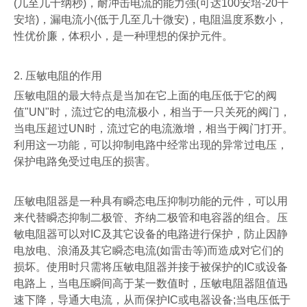
(
几至几十纳秒
)
，耐冲击电流的能力强
(
可达
100
安培
-20
千
安培
)
，漏电流小
(
低于几至几十微安
)
，电阻温度系数小，
性优价廉，体积小，是一种理想的保护元件。
2.
压敏电阻的作用
压敏电阻的最大特点是当加在它上面的电压低于它的阀
值
"UN"
时，流过它的电流极小，相当于一只关死的阀门，
当电压超过
UN
时，流过它的电流激增，相当于阀门打开。
利用这一功能，可以抑制电路中经常出现的异常过电压，
保护电路免受过电压的损害。
压敏电阻器是一种具有瞬态电压抑制功能的元件，可以用
来代替瞬态抑制二极管、齐纳二极管和电容器的组合。压
敏电阻器可以对
IC
及其它设备的电路进行保护，防止因静
电放电、浪涌及其它瞬态电流
(
如雷击等
)
而造成对它们的
损坏。使用时只需将压敏电阻器并接于被保护的
IC
或设备
电路上，当电压瞬间高于某一数值时，压敏电阻器阻值迅
速下降，导通大电流，从而保护
IC
或电器设备
;
当电压低于