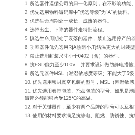
1.
所选器件遵循公司的归一化原则，在不影响功能
2.
优先选用物料编码库中
"
优选等级
"
为
"A"
的物料。
3.
优选生命周期处于成长、成熟的器件。
4.
选择出生、下降的器件走特批流程。
5.
慎选生命周期处于衰落的器件，禁止选用停产的
6.
功率器件优先选用
RjA
热阻小
,Tj
结温更大的封装型
7.
禁止选用封装尺寸小于
0402
（含）的器件。
8.
抗
ESD
能力至少
100V
，并要求设计做防静电措施
9.
所选元器件
MSL
（潮湿敏感度等级）不能大于
5
级
10.
优先选用密封真空包装的型号，
MSL
（潮湿敏感
11.
优先选用卷带包装、托盘包装的型号。如果是潮
编带必须能够承受
125℃
的高温。
12.
对于关键器件，至少有两个品牌的型号可以互相
13.
使用的材料要求满足抗静电、阻燃、防锈蚀、抗