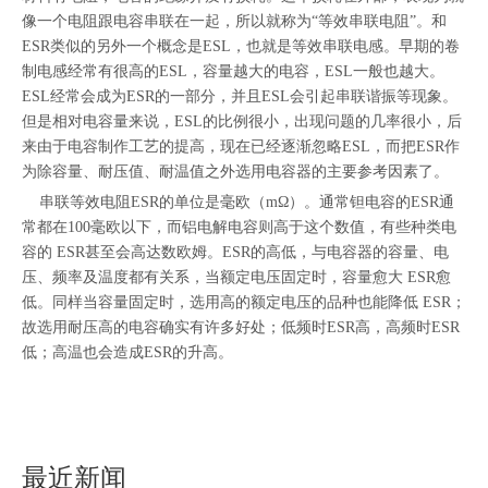
像一个电阻跟电容串联在一起，所以就称为“等效串联电阻”。和
ESR类似的另外一个概念是ESL，也就是等效串联电感。早期的卷
制电感经常有很高的ESL，容量越大的电容，ESL一般也越大。
ESL经常会成为ESR的一部分，并且ESL会引起串联谐振等现象。
但是相对电容量来说，ESL的比例很小，出现问题的几率很小，后
来由于电容制作工艺的提高，现在已经逐渐忽略ESL，而把ESR作
为除容量、耐压值、耐温值之外选用电容器的主要参考因素了。
串联等效电阻ESR的单位是毫欧（mΩ）。通常钽电容的ESR通
常都在100毫欧以下，而铝电解电容则高于这个数值，有些种类电
容的 ESR甚至会高达数欧姆。ESR的高低，与电容器的容量、电
压、频率及温度都有关系，当额定电压固定时，容量愈大 ESR愈
低。同样当容量固定时，选用高的额定电压的品种也能降低 ESR；
故选用耐压高的电容确实有许多好处；低频时ESR高，高频时ESR
低；高温也会造成ESR的升高。
最近新闻