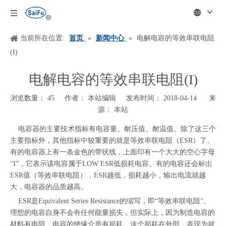
当前所在位置:
首页
»
新闻中心
»
电解电容的等效串联电阻
(I)
电解电容的等效串联电阻(I)
浏览数量：
45
作者： 本站编辑 发布时间： 2018-04-14 来
源：
本站
["wechat","weibo","qzone","douban","email"]
电容器的主要技术指标有电容量、耐压值、耐温值。除了这三个
主要指标外，其他指标中较重要的就是等效串联电阻（ESR）了。
有的电容器上有一条金色的带状线，上面印有一个大大的空心字母
“I”，它表示该电容属于LOW ESR低损耗电容。有的电容还会标出
ESR值（等效串联电阻），ESR越低，损耗越小，输出电流就越
大，电容器的品质越高。
ESR是Equivalent Series Resistance的缩写，即“等效串联电阻”。
理想的电容自身不会有任何能量损失，但实际上，因为制造电容的
材料有电阻，电容的绝缘介质有损耗。这个损耗在外部，表现为就