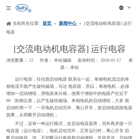
当前所在位置:
首页
»
新闻中心
»
[交流电动机电容器] 运行
电容
[交流电动机电容器] 运行电容
浏览数量：
22
作者： 本站编辑 发布时间： 2018-01-17 来
源：
本站
["wechat","weibo","qzone","douban","email"]
运行电容，往往跟启动电容 联系在一起，单相电机流过的单
相电流不能产生旋转磁场，马达 电容器，所以，单相电机，必须
增加一启动绕组，用电容来分相，使两个绕组中的电路产生近于
90゜的相位差，以产生旋转磁场。单相电机的启动绕组，大多 就
启动时用一下，一旦电机启动完毕，离心开关，使启动电容跟电源
脱离，从而断开启动绕组；
不过，还有一种运行模式，在启动电容器旁，另外再并接一只
电容器（运行电容），电机启动完毕，正常运行时，离心开关 切
断启动电容，但，不切断运行电容和启动绕组，也就是说，启动绕