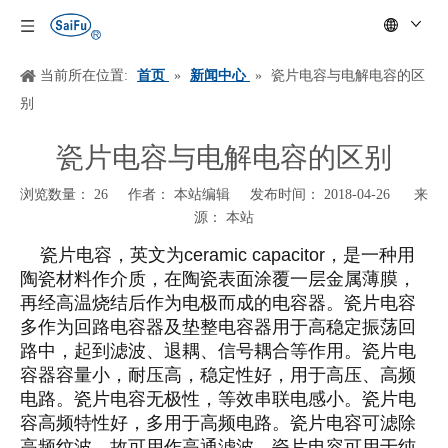
当前所在位置:
首页
»
新闻中心
»
瓷片电容与电解电容的区
别
瓷片电容与电解电容的区别
浏览数量：
26
作者： 本站编辑 发布时间： 2018-04-26 来
源：
本站
["wechat","weibo","qzone","douban","email"]
瓷片电容，英文为
ceramic capacitor
，是一种用
陶瓷材料作介质，在陶瓷表面涂覆一层金属薄膜，
再经高温烧结后作为电极而成的电容器。瓷片电容
多作为回路电容器及垫整电容器用于高稳定振荡回
路中，起到滤波、退耦、信号耦合等作用。瓷片电
容器容量小，耐压高，稳定性好，用于高压、高频
电路。瓷片电容无极性，等效串联电感小。瓷片电
容高频特性好，多用于高频电路。瓷片电容可滤除
高频纹波，故可用作高通滤波。瓷片电容可用于纯