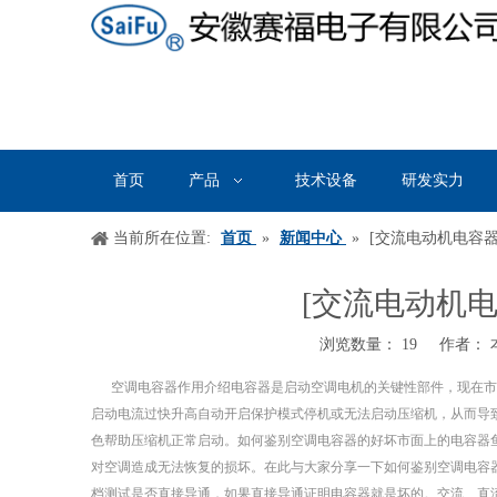
首页
产品
技术设备
研发实力
当前所在位置:
首页
»
新闻中心
»
[交流电动机电容器
[交流电动机电
浏览数量：
19
作者： 本
["wechat","weibo","qzone","douban","email"]
空调电容器作用介绍电容器是启动空调电机的关键性部件，现在市
启动电流过快升高自动开启保护模式停机或无法启动压缩机，从而导
色帮助压缩机正常启动。如何鉴别空调电容器的好坏市面上的电容器
对空调造成无法恢复的损坏。在此与大家分享一下如何鉴别空调电容
档测试是否直接导通，如果直接导通证明电容器就是坏的。交流、直