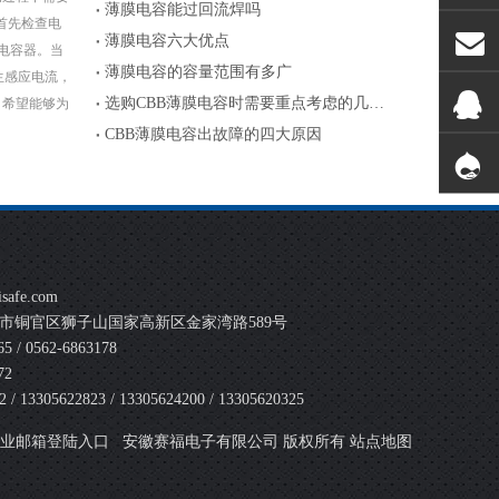
薄膜电容能过回流焊吗
首先检查电
薄膜电容六大优点
电容器。当
薄膜电容的容量范围有多广
生感应电流，
选购CBB薄膜电容时需要重点考虑的几个参数
，希望能够为
CBB薄膜电容出故障的四大原因
safe.com
市铜官区狮子山国家高新区金家湾路589号
 / 0562-6863178
72
 13305622823 / 13305624200 / 13305620325
安徽赛福电子有限公司 版权所有
业邮箱登陆入口
站点地图