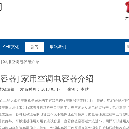
赛
企业文化
新闻
联络我们
] 家用空调电容器介绍
容器] 家用空调电容器介绍
站编辑 发布时间： 2018-01-17 来源：
本站
面上的大部分空调都是采用的电容器来进行空调启动兼顾运行一体的。电容的损坏将
致空调无法正常运行或者开机过程中自动断电。在空调启动通电的过程中，电容器充
鱼龙混杂，各种粗制滥造的电容器不仅不能保证正常使用，而且在使用过程中会导致
器的好坏。可以通过使用万用表测试容量，查看数值是否过大或过小，同样可以使用
流电路电容普遍容量偏小比较多。空调电容器工作原理介绍空调多是单相压缩机在启