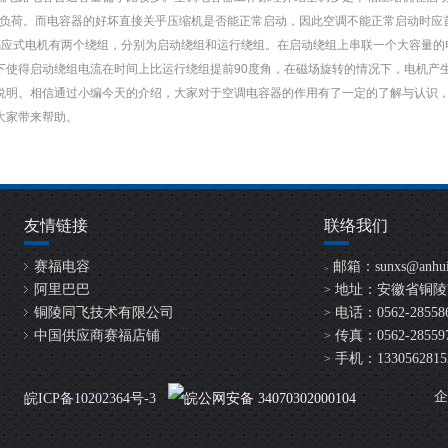
超负荷。而电容器的好坏直接关乎压缩机是否能正常启动，因此空调不能正常启动时应
感应式电机有两个绕组，分别为启动绕组和运行绕组。在启动绕组上串联一个大容量的
下使得启动绕组电流在时间上比运行绕组提前90度角，在磁场旋转的情况下，电机产
说明。相信通过小编今天的介绍，大家对于空调电容器的作用有了一定的了解与认识
大家带来帮助。
友情链接
联络我们
赛福电容
邮箱：
sunxs@anhui
>
阿里巴巴
地址：安徽省铜陵
>
铜陵同飞技术有限公司
电话：0562-2855865
>
中国供应商赛福店铺
传真：0562-28559
>
手机：13305628152 /
>
企
皖ICP备10202364号-3
皖公网安备 34070302000104