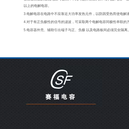
以上的电解电容。
3.电解电容在电路中不应靠近大功率发热元件，以防因受热而使电解
4.对于有正负极性的信号的滤波，可采取两个电解电容同极性串联的
5.电容器外壳、辅助引出端子与正、负极 以及电路板间必须完全隔离