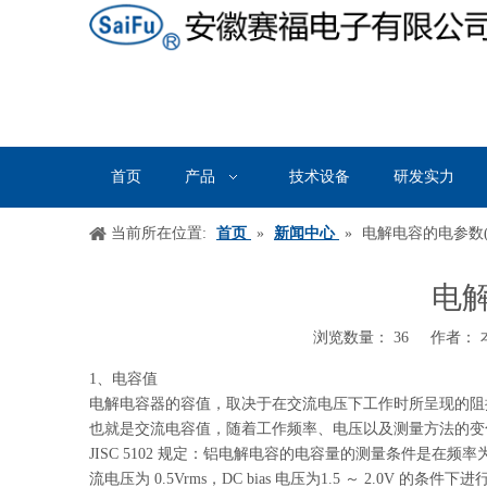
首页
产品
技术设备
研发实力
当前所在位置:
首页
»
新闻中心
»
电解电容的电参数(
电解
浏览数量：
36
作者： 本
["wechat","weibo","qzone","douban","email"]
1、电容值
电解电容器的容值，取决于在交流电压下工作时所呈现的阻
也就是交流电容值，随着工作频率、电压以及测量方法的变
JISC 5102 规定：铝电解电容的电容量的测量条件是在频率为
流电压为
0.5Vrms，DC bias 电压为1.5 ～ 2.0V 的条