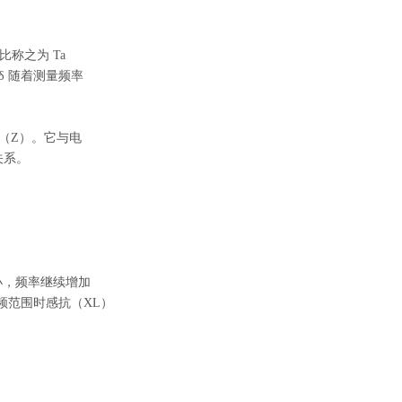
之比称之为 Ta
n δ 随着测量频率
（
Z）。它与电
关系。
小，频率继续增加
高频范围时感抗（XL）