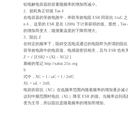
铝电解电容器的容量随频率的增加而减小。
2、损耗角正切值 Tan δ
在电容器的等效电路中，串联等效电阻
ESR 同容抗 1/ωC 
n δ， 这里的 ESR 是在 120Hz 下计算获得的值。显然，Ta
的增加而变大，随测量温度的下降而增大。
3、阻抗 Z
在特定的频率下，阻碍交流电流通过的电阻即为所谓的阻抗
容等效电路中的电容值、电感值密切相关，且与
ESR 也有
Z = √ [ESR2 + (XL - XC)2 ]
展峻的笔记
http://xabai.21ic.org
9
式中，
XC = 1 / ωC = 1 / 2πfC
XL = ωL = 2πfL
电容的容抗（
XC）在低频率范围内随着频率的增加逐步减
达到中频范围时电抗（
XL）降至 ESR 的值。当频率达到
变为主导，所以阻抗是随着频率的增加而增加。