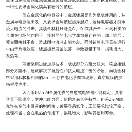
量使击穿附近的金属镀层迅速逸散形成空白区，重新恢复绝缘。这
一特性要求金属化膜具有较薄的镀层。
但在金属化的电容器中，金属镀层是作为极板使用的，从
金属导电原理出发，又要求金属镀层越厚越好，这样电容器才能承
受大电流的冲击。其喷金材料只能是Al、Zn或其合金，不同种类的
金属在电场的作用下，接触面的电化学腐蚀是存在的，加上镀层，
喷金面接触不良，造成耐电流冲击能力差。同时铝膜电容器在运行
中由于热电效应，镀层极易腐蚀脱落，导致容量下降，损耗增大、
发热等。
蒸镀采用边缘加厚技术，极板部分方阻比较大，喷金接触
部分方阻小，这就解决了自愈性和抗大电流冲击的矛盾。而喷金材
料采用和极板相同的Zn，不存在电化学腐蚀现象。真空镀膜的损
伤程度也小。
因而采用Zn-Al金属化膜的自愈式电容器性能稳定，具有
容量下降率小，耐冲击能力强，使用寿命长等特性。但是Zn-Al膜
允许在空气中暴露的时间短，镀层容易氧化，工艺要求比较严格，
处理不当，会在电热的作用下，损耗增大，影响其使用寿命。