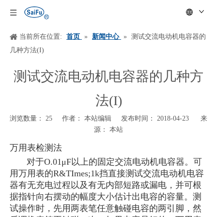
当前所在位置:
首页
»
新闻中心
»
测试交流电动机电容器的
几种方法(I)
测试交流电动机电容器的几种方
法(I)
浏览数量：
25
作者： 本站编辑 发布时间： 2018-04-23 来
源：
本站
["wechat","weibo","qzone","douban","email"]
万用表
检测法
对于
O.01μF以上的固定
交流电动机电容器
。可
用万用表的
R&TImes;1k挡直接测试
交流电动机电容
器
有无充电过程以及有无内部短路或漏电，并可根
据指针向右摆动的幅度大小估计出电容的容量。测
试操作时，先用两表笔任意触碰电容的两引脚，然