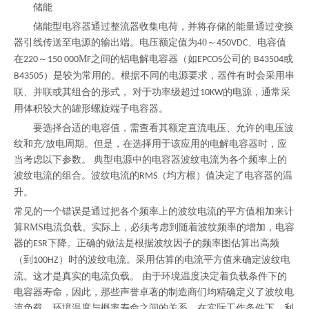
储能
储能型电容器通过整流器收集电荷，并将存储的能量通过变换
器引线传送至电源的输出端。电压额定值为
40
～
、电容值
450VDC
在
～
Μ
之间的铝电解电容器（如
公司的
或
220
150 000
F
EPCOS
B43504
）是较为常用的。根据不同的电源要求，器件有时会采用串
B43505
联、并联或其组合的形式， 对于功率级超过
的电源，通常采
10KW
用体积较大的罐形螺旋端子电容器。
要选择合适的电容值，需查看其额定直流电压、允许的电压波
纹和充
/
放电周期。但是，在选择用于该应用的电解电容器时，应
当考虑以下参数。 典型电源中的电容器波纹电流为各个频率上的
波纹电流的组合。波纹电流的
（均方根）值决定了电容器的温
RMS
升。
常见的一个错误是通过把各个频率上的波纹电流的平方值相加来计
算
RMS
电流负载。实际上，必须考虑到随着波纹频率的增加，电容
器的
下降。正确的做法是根据波纹因子的频率图估算出高频
ESR
（到
）时的波纹电流。采用估算的电流平方值来确定波纹电
100HZ
流。这才是真实的电流负载。 由于环境温度决定着负载条件下的
电容器寿命，因此，那些声誉卓著的制造商们均精确定义了波纹电
流负载、环境温度与概率寿命之间的关系。在实际工作条件下，利