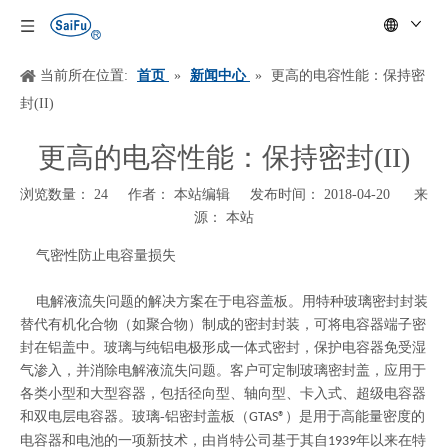
当前所在位置:
首页
»
新闻中心
»
更高的电容性能：保持密
封(II)
更高的电容性能：保持密封(II)
浏览数量：
24
作者： 本站编辑 发布时间： 2018-04-20 来
源：
本站
["wechat","weibo","qzone","douban","email"]
气密性防止电容量损失
电解液流失问题的解决方案在于电容盖板。用特种玻璃密封封装
替代有机化合物（如聚合物）制成的密封封装，可将电容器端子密
封在铝盖中。玻璃与纯铝电极形成一体式密封，保护电容器免受湿
气渗入，并消除电解液流失问题。客户可定制玻璃密封盖，应用于
各类小型和大型容器，包括径向型、轴向型、卡入式、超级电容器
和双电层电容器。玻璃
-
铝密封盖板（
）是用于高能量密度的
GTAS®
电容器和电池的一项新技术，由肖特公司基于其自
年以来在特
1939