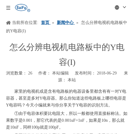
当前所在位置:
首页
»
新闻中心
»
怎么分辨电视机电路板中
的Y电容(I)
怎么分辨电视机电路板中的Y电
容(I)
浏览数量：
26
作者： 本站编辑 发布时间： 2018-06-29 来
源：
本站
["wechat","weibo","qzone","douban","email"]
家里的电视机或是含有电路板的电器设备里都含有有一对
Y电
容器
，甚至是多对
Y电容器。那么你知道这些电路板上哪些电容是
Y电容吗？今天小编就来与你分享关于Y电容的识别方法。
①由于电容体积要比电阻大，所以一般都使用直接标称法。如
果数字是0.001，那它代表的是0.001uF=1nF，如果是10n，那么就
是10nF，同样100p就是100pF。