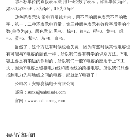
②不标单位的直接表示法:用1~4位数字表示，容量单位为pF，
如350为350pF，3为3pF，0.5为0.5pF
③色码表示法:沿电容引线方向，用不同的颜色表示不同的数
字，第一，二种环表示电容量，第三种颜色表示有效数字后零的个
数(单位为pF)。颜色意义:黑=0、棕=1、红=2、橙=3、黄=4、绿
=5、蓝=6、紫=7、灰=8、白=9。
当然了，这个方法有时候也会失灵，因为有些时候其他电容也
有可能与
Y电容的颜色一样，所以我们要有科学的识别方法。Y电
容主要是有消磁的作用的，所以我们一般Y电容的应用于上下工
夫，因为Y电容是链接电力线和接地线的跨接电容。所以我们只要
找到电力先与地线之间的电容，那就是Y电容了！
公司名：安徽赛福电子有限公司
邮箱：sunxs@anhuisafe.com
官网：www.acdianrong.com
最近新闻