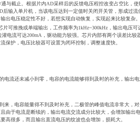
导通与截止。根据片内AD采样后的反馈电压程控改变占空比，使
D后输入单片机，当该电压达到一定值时关闭开关管，形成过流
，输出电压稳定性不好，若想实现自动恢复，实现起来比较复杂
个芯片可推挽或单端输出，工作频率为1kHz~300kHz，输出电压可
灌电流可达200mA，驱动能力较强。芯片内部有两个误差比较
过流保护，电压比较器可设置为闭环控制，调整速度快。
的电流还未减小到零，电容的电流能够得到及时的补充，输出电
到来，电容能量得不到及时补充，二极管的峰值电流非常大，对
而且由于电流是断续的，输出电流交流成分比较大，会增加输出
流要高很多，而且输出直流电压的纹波也会增加，损耗大。