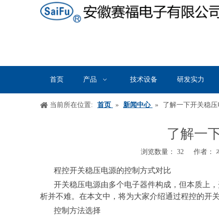
首页
产品
技术设备
研发实力
当前所在位置:
首页
»
新闻中心
»
了解一下开关稳压电
了解一下
浏览数量：
32
作者： 本
["wechat","weibo","qzone","douban","email"]
程控开关稳压电源的控制方式对比
开关稳压电源由多个电子器件构成，但本质上，
析并不难。在本文中，将为大家介绍通过程控的开
控制方法选择