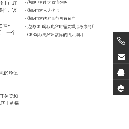
薄膜电容能过回流焊吗
输出电压
保护。该
薄膜电容六大优点
。
薄膜电容的容量范围有多广
达40V，
选购CBB薄膜电容时需要重点考虑的几个参数
器，一个
CBB薄膜电容出故障的四大原因
流的峰值
开关管和
电容上的损