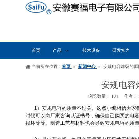
首页
产品
技术设备
研发实力
当前所在位置:
首页
»
新闻中心
»
安规电容炸裂的原
安规电容
浏览数量：
104
作者： 本
["wechat","weibo","qzone","douban","email"]
1
）安规电容的质量不过关。这点小编相信大家
时候可以向厂家咨询认证书号，确保自己购买的电
损坏等等。制造工艺与材料也会导致安规电容的质