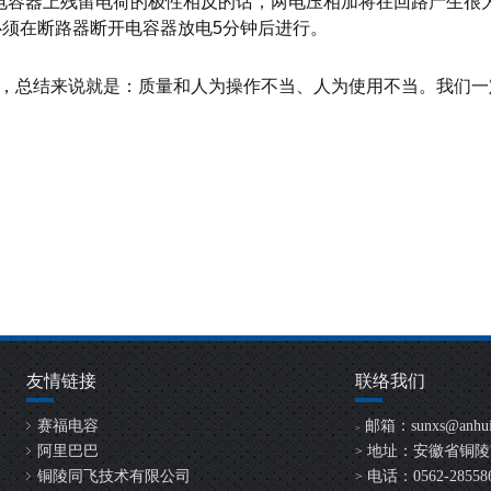
电容器上残留电荷的极性相反的话，两电压相加将在回路产生很
必须在断路器断开电容器放电
5
分钟后进行。
，总结来说就是：质量和人为操作不当、人为使用不当。我们一
友情链接
联络我们
赛福电容
邮箱：
sunxs@anhui
>
阿里巴巴
地址：安徽省铜陵
>
铜陵同飞技术有限公司
电话：0562-2855865
>