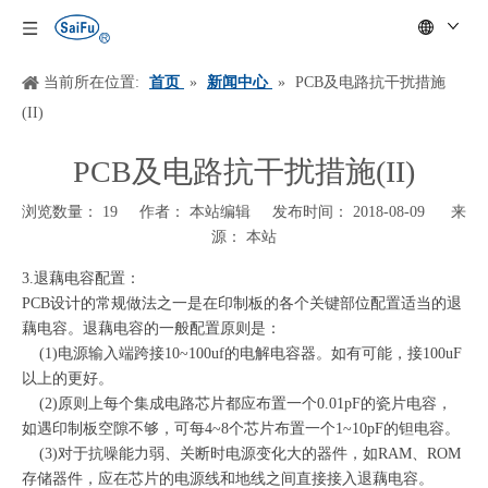
当前所在位置:
首页
»
新闻中心
»
PCB及电路抗干扰措施
(II)
PCB及电路抗干扰措施(II)
浏览数量：
19
作者： 本站编辑 发布时间： 2018-08-09 来
源：
本站
["wechat","weibo","qzone","douban","email"]
3.退藕电容配置：
PCB设计的常规做法之一是在印制板的各个关键部位配置适当的退
藕电容。退藕电容的一般配置原则是：
(1)电源输入端跨接10~100uf的电解电容器。如有可能，接100uF
以上的更好。
(2)原则上每个集成电路芯片都应布置一个0.01pF的瓷片电容，
如遇印制板空隙不够，可每4~8个芯片布置一个1~10pF的钽电容。
(3)对于抗噪能力弱、关断时电源变化大的器件，如RAM、ROM
存储器件，应在芯片的电源线和地线之间直接接入退藕电容。