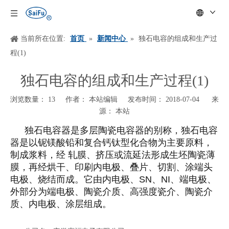
当前所在位置:
首页
»
新闻中心
»
独石电容的组成和生产过
程(1)
独石电容的组成和生产过程(1)
浏览数量：
13
作者： 本站编辑 发布时间： 2018-07-04 来
源：
本站
["wechat","weibo","qzone","douban","email"]
独石电容器是多层陶瓷电容器的别称，独石电容
器是以铌镁酸铅和复合钙钛型化合物为主要原料，
制成浆料，经
轧膜、挤压或流延法形成生坯陶瓷薄
膜，再经烘干、印刷内电极、叠片、切割、涂端头
电极、烧结而成。它由内电极、
SN
、
NI
、端电极、
外部分为端电极、陶瓷介质、高强度瓷介、陶瓷介
质、内电极、涂层组成。