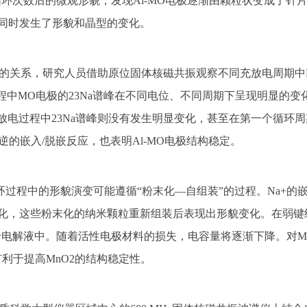
环次数后的微观形貌，发现Al-MO电极逐渐由颗粒状变成了针
同时发生了形貌和晶型的变化。
的关系，研究人员借助原位固体核磁共振观察不同充放电周期中
程中MO电极的23Na谱峰在不同电位、不同周期下呈现明显的变
充放电过程中23Na谱峰则没有发生明显变化，甚至在第一个循环
可逆的嵌入/脱嵌反应，也表明Al-MO电极结构稳定。
环过程中的形貌演变可能遵循“粉末化—自组装”的过程。Na+的嵌
末化，这些粉末化的纳米颗粒重新组装后表现出形貌变化。在弱键
电解液中。随着活性电极材料的损失，电容量将逐渐下降。对Mn
有利于提高MnO2的结构稳定性。