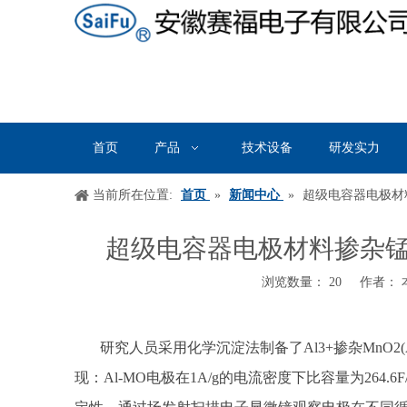
首页
产品
技术设备
研发实力
当前所在位置:
首页
»
新闻中心
»
超级电容器电极材
超级电容器电极材料掺杂
浏览数量：
20
作者： 本
["wechat","weibo","qzone","douban","email"]
研究人员采用化学沉淀法制备了
Al3+掺杂Mn
现：Al-MO电极在1A/g的电流密度下比容量为264.6