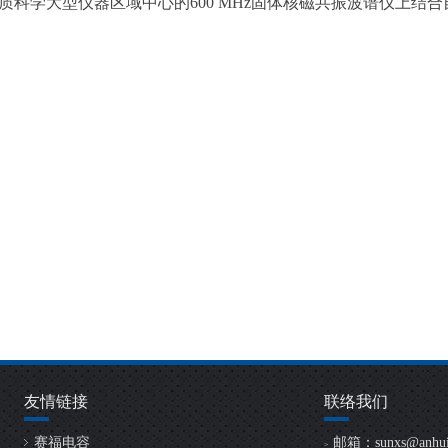
质科学大型仪器区域中心的
600 MHz固体核磁共振波谱仪上结
友情链接
联络我们
赛福电容
邮箱：
sunxs@anhui
>