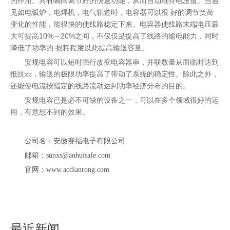
的作用。具有瞬间调节好的快速功能，从而自动维持电压值。当遇
见如电弧炉，电焊机，电气轨道时，电容器可以很
好的调节负荷
变化的性能，能很快的使线路稳定下来。电容器使线路末端电压最
10%
20%
大可提高
～
之间，不仅仅是提高了线路的输电能力，同时
降低了功率的 损耗程度以此提高输送容量。
安规电容可以短时强行改变电容器串，并联数量从而临时达到
xc
抵抗
，输送的极限功率提高了带动了系统的稳定性。除此之外，
还能使电流按指定的线路流动达到功率经济分布的目的。
安规电容已是必不可缺的设备之一，可以在多个领域很好的运
用，有意想不到的效果。
公司名：安徽赛福电子有限公司
邮箱：sunxs@anhuisafe.com
官网：www.acdianrong.com
最近新闻