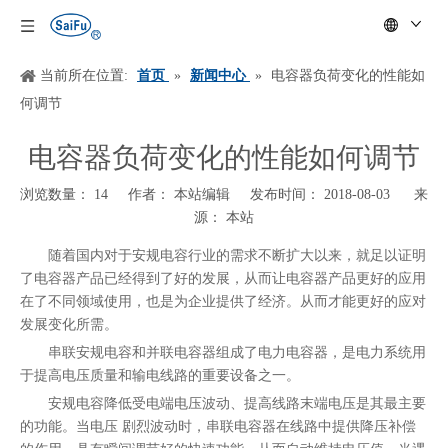
当前所在位置:
首页
»
新闻中心
»
电容器负荷变化的性能如
何调节
电容器负荷变化的性能如何调节
浏览数量：
14
作者： 本站编辑 发布时间： 2018-08-03 来
源：
本站
["wechat","weibo","qzone","douban","email"]
随着国内对于安规电容行业的需求不断扩大以来，就足以证明
了电容器产品已经得到了好的发展，从而让电容器产品更好的应用
在了不同领域使用，也是为企业提供了经济。从而才能更好的应对
发展变化所需。
串联安规电容和并联电容器组成了电力电容器，是电力系统用
于提高电压质量和输电线路的重要设备之一。
安规电容
降低受电端电压波动、提高线路末端电压是其最主要
的功能。当电压
剧烈波动时，串联电容器在线路中提供降压补偿