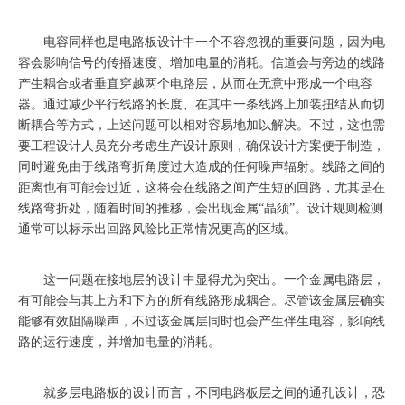
电容同样也是电路板设计中一个不容忽视的重要问题，因为电
容会影响信号的传播速度、增加电量的消耗。信道会与旁边的线路
产生耦合或者垂直穿越两个电路层，从而在无意中形成一个电容
器。通过减少平行线路的长度、在其中一条线路上加装扭结从而切
断耦合等方式，上述问题可以相对容易地加以解决。不过，这也需
要工程设计人员充分考虑生产设计原则，确保设计方案便于制造，
同时避免由于线路弯折角度过大造成的任何噪声辐射。线路之间的
距离也有可能会过近，这将会在线路之间产生短的回路，尤其是在
线路弯折处，随着时间的推移，会出现金属
“晶须”。设计规则检测
通常可以标示出回路风险比正常情况更高的区域。
这一问题在接地层的设计中显得尤为突出。一个金属电路层，
有可能会与其上方和下方的所有线路形成耦合。尽管该金属层确实
能够有效阻隔噪声，不过该金属层同时也会产生伴生电容，影响线
路的运行速度，并增加电量的消耗。
就多层电路板的设计而言，不同电路板层之间的通孔设计，恐