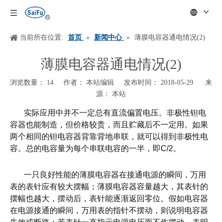
当前所在位置:
首页
»
新闻中心
»
薄膜电容器通电情况(2)
薄膜电容器通电情况(2)
浏览数量：
14
作者： 本站编辑 发布时间： 2018-05-29 来
源：
本站
["wechat","weibo","qzone","douban","email"]
实际应用中并不一定总有直流偏置电压。非极性钽电
容器也能制造，但价格较贵，而且贮藏后不一定用。如果
两个相同的钽电容器背靠背地串联，就可以得到非极性电
容。总的电容量为每个串联电容的一半，即
C/2
。
一只良好性能的薄膜电容器在接通电源的瞬间，万用
表的表针应有较大摆幅；薄膜电容器容量越大，其表针的
摆幅也越大，摆动后，表针能逐渐返回零位。假如电容器
在电源接通的瞬间，万用表的指针不摆动，则说明电容器