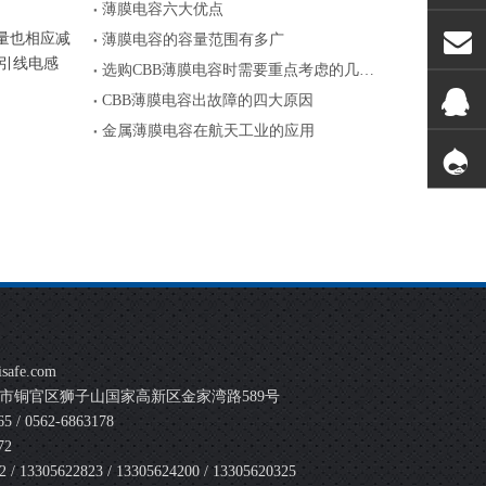
薄膜电容六大优点
量也相应减
薄膜电容的容量范围有多广
引线电感
选购CBB薄膜电容时需要重点考虑的几个参数
CBB薄膜电容出故障的四大原因
金属薄膜电容在航天工业的应用
safe.com
市铜官区狮子山国家高新区金家湾路589号
 / 0562-6863178
72
 13305622823 / 13305624200 / 13305620325