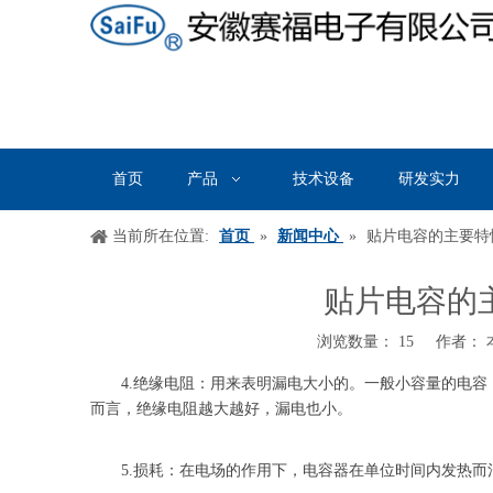
首页
产品
技术设备
研发实力
当前所在位置:
首页
»
新闻中心
»
贴片电容的主要特性
贴片电容的主
浏览数量：
15
作者： 本
["wechat","weibo","qzone","douban","email"]
4.绝缘电阻：用来表明漏电大小的。一般小容量的电
而言，绝缘电阻越大越好，漏电也小。
5.损耗：在电场的作用下，电容器在单位时间内发热