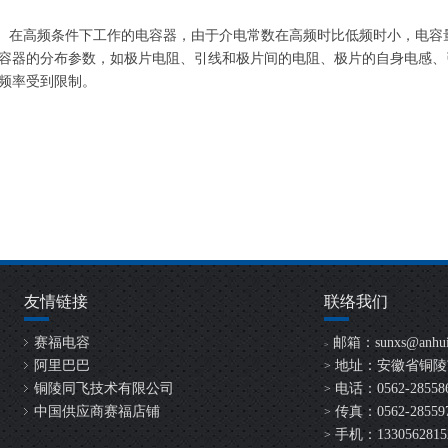
质。在高频条件下工作的电容器，由于介电常数在高频时比低频时小，电容
容器的分布参数，如极片电阻、引线和极片间的电阻、极片的自身电感、
频率受到限制。
友情链接
联络我们
赛福电容
邮箱：
sunxs@anhui
>
阿里巴巴
地址：安徽省铜陵
>
铜陵同飞技术有限公司
电话：0562-2855865
>
中国供应商赛福店铺
传真：0562-28559
>
手机：13305628152 /
>