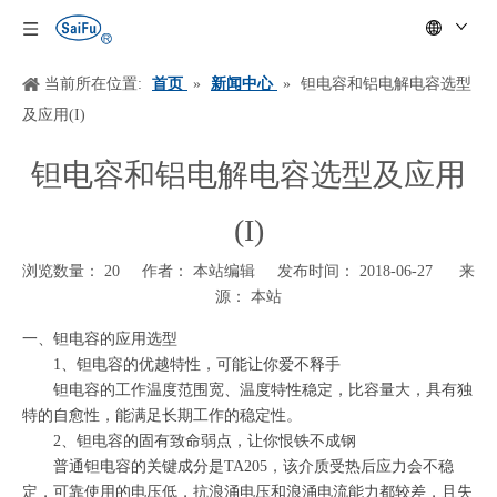
当前所在位置:
首页
»
新闻中心
»
钽电容和铝电解电容选型
及应用(I)
钽电容和铝电解电容选型及应用
(I)
浏览数量：
20
作者： 本站编辑 发布时间： 2018-06-27 来
源：
本站
["wechat","weibo","qzone","douban","email"]
一、
钽电容的应用选型
1、钽电容的优越特性，可能让你爱不释手
钽电容的工作温度范围宽、温度特性稳定，比容量大，具有独
特的自愈性，能满足长期工作的稳定性。
2、钽电容的固有致命弱点，让你恨铁不成钢
普通钽电容的关键成分是
TA205，该介质受热后应力会不稳
定，可靠使用的电压低，抗浪涌电压和浪涌电流能力都较差，且失