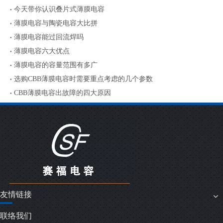
今天带你认识叠片式薄膜电容
薄膜电容与陶瓷电容大比拼
薄膜电容能过回流焊吗
薄膜电容六大优点
薄膜电容的容量范围有多广
选购CBB薄膜电容时需要重点考虑的几个参数
CBB薄膜电容出故障的四大原因
友情链接
联络我们