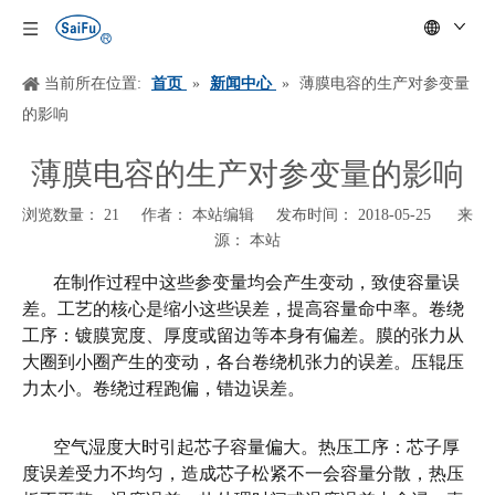
当前所在位置:
首页
»
新闻中心
»
薄膜电容的生产对参变量
的影响
薄膜电容的生产对参变量的影响
浏览数量：
21
作者： 本站编辑 发布时间： 2018-05-25 来
源：
本站
["wechat","weibo","qzone","douban","email"]
在制作过程中这些参变量均会产生变动，致使容量误
差。工艺的核心是缩小这些误差，提高容量命中率。卷绕
工序：镀膜宽度、厚度或留边等本身有偏差。膜的张力从
大圈到小圈产生的变动，各台卷绕机张力的误差。压辊压
力太小。卷绕过程跑偏，错边误差。
空气湿度大时引起芯子容量偏大。热压工序：芯子厚
度误差受力不均匀，造成芯子松紧不一会容量分散，热压