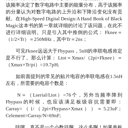
该频率决定了数字电路中主要的能量分布，高于该频率
的分量认为对数字电路的上升沿和下降沿变化没有贡
献。在High-Speed Digital Design:A Hand Book of Black
Magic这本书的第一章就详细的讨论了该问题，在此不
进行详细说明。只是引入其中推倒的公式： Fknee＝
（1/2×Tr）＝250MHz，其中Tr＝2ns；
可见
Fknee远远大于Fbypass，5nH的串联电感肯定
是不行了。那么计算： Ltot＝Xmax/（2pi×Fknee）＝
（Xmax×Tr/pi）=19.7pH;
如前面提到的常见的贴片电容的串联电感在
1.5nH
左右，所需要的电容个数是：
N＝（Lserial/Ltot）=76个，另外当频率降到
Fbypass的时候，也应该满足板级容抗需要即：
Carray=（1/（2pi×Fbypass×Xmax））＝5.23uF；
Celement=Carray/N=69nF;
哇噻，真不是一个小数目啊，这么多啊！如果单板