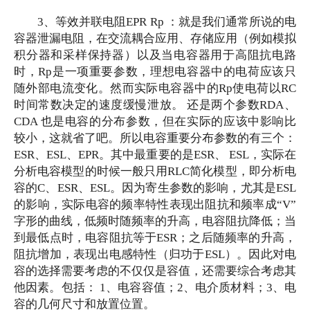
3、等效并联电阻EPR Rp ：就是我们通常所说的电
容器泄漏电阻，在交流耦合应用、存储应用（例如模拟
积分器和采样保持器）以及当电容器用于高阻抗电路
时，Rp是一项重要参数，理想电容器中的电荷应该只
随外部电流变化。然而实际电容器中的Rp使电荷以RC
时间常数决定的速度缓慢泄放。 还是两个参数RDA、
CDA 也是电容的分布参数，但在实际的应该中影响比
较小，这就省了吧。所以电容重要分布参数的有三个：
ESR、ESL、EPR。其中最重要的是ESR、 ESL，实际在
分析电容模型的时候一般只用RLC简化模型，即分析电
容的C、ESR、ESL。因为寄生参数的影响，尤其是ESL
的影响，实际电容的频率特性表现出阻抗和频率成“V”
字形的曲线，低频时随频率的升高，电容阻抗降低；当
到最低点时，电容阻抗等于ESR；之后随频率的升高，
阻抗增加，表现出电感特性（归功于ESL）。因此对电
容的选择需要考虑的不仅仅是容值，还需要综合考虑其
他因素。包括： 1、电容容值；2、电介质材料；3、电
容的几何尺寸和放置位置。