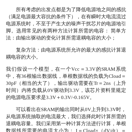
所有考虑的出发点都是为了降低电源地之间的感抗
（满足电源最大容抗的条件下），在有瞬时大电流流过
电源系统时，不至于产生大的噪声干扰芯片的电源地引
脚。选用常见的有两种方法计算所需的电容：
简单方
法：由输出驱动的变化计算所需退耦电容的大小；
复杂方法：由电源系统所允许的最大的感抗计算退
耦电容的大小。
我们假设一个模型，在一个
Vcc＝3.3V的SRAM系统
中，有36根输出数据线，单根数据线的负载为Cload＝
30pF（相当的大了），输出驱动需要在Tr＝2ns（上升
时间）内将负载从0V驱动到3.3V，该芯片资料里规定
的电源电压要求是3.3V＋0.3V/-0.165V。
可以看出在
SRAM的输出同时从0V上升到3.3V时，
从电源系统抽取的电流最大，我们选择此时计算所需的
退耦电容量。我们采用第一种计算方法进行计算，单根
数据线所需要的电流大小为： I＝Cload×（dV/dt）＝