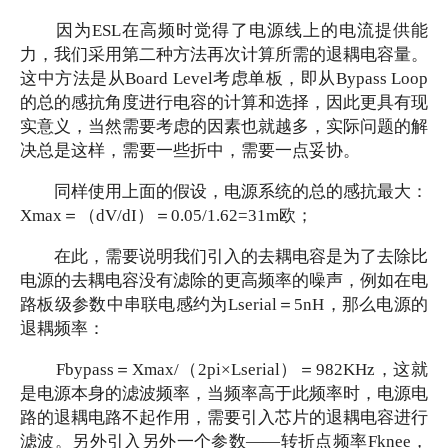
因为
ESL在高频时觉得了电源线上的电流提供能
力，我们采用第二种方法再次计算所需的退耦电容量。
这中方法是从Board Level考虑单板，即从Bypass Loop
的总的感抗角度进行电容的计算和选择，因此更具有现
实意义，当然需要考虑的因素也就越多，实际问题的解
决总是这样，需要一些折中，需要一点妥协。
同样使用上面的假设，电源系统的总的感抗最大：
Xmax＝（dV/dI）＝0.05/1.62=31m欧；
在此，需要说明我们引入的去耦电容是为了去除比
电源的去耦电容没有滤除的更高频率的噪声，例如在电
路板级参数中串联电感约为
Lserial＝5nH，那么电源的
退耦频率：
Fbypass＝Xmax/（2pi×Lserial）＝982KHz，这就
是电源本身的滤波频率，当频率高于此频率时，电源电
路的退耦电路不起作用，需要引入芯片的退耦电容进行
滤波。另外引入另外一个参数——转折点频率Fknee，