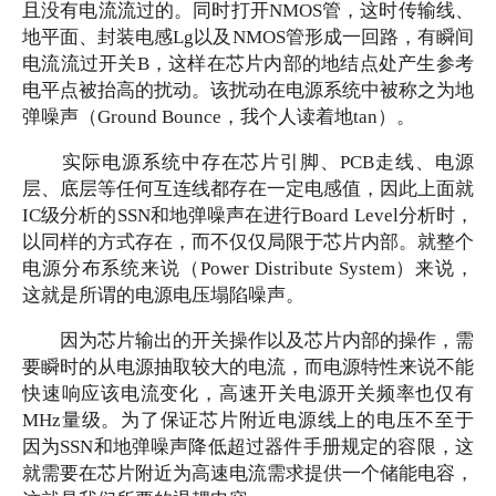
且没有电流流过的。同时打开NMOS管，这时传输线、
地平面、封装电感Lg以及NMOS管形成一回路，有瞬间
电流流过开关B，这样在芯片内部的地结点处产生参考
电平点被抬高的扰动。该扰动在电源系统中被称之为地
弹噪声（Ground Bounce，我个人读着地tan）。
实际电源系统中存在芯片引脚、
PCB走线、电源
层、底层等任何互连线都存在一定电感值，因此上面就
IC级分析的SSN和地弹噪声在进行Board Level分析时，
以同样的方式存在，而不仅仅局限于芯片内部。就整个
电源分布系统来说（Power Distribute System）来说，
这就是所谓的电源电压塌陷噪声。
因为芯片输出的开关操作以及芯片内部的操作，需
要瞬时的从电源抽取较大的电流，而电源特性来说不能
快速响应该电流变化，高速开关电源开关频率也仅有
MHz量级。为了保证芯片附近电源线上的电压不至于
因为SSN和地弹噪声降低超过器件手册规定的容限，这
就需要在芯片附近为高速电流需求提供一个储能电容，