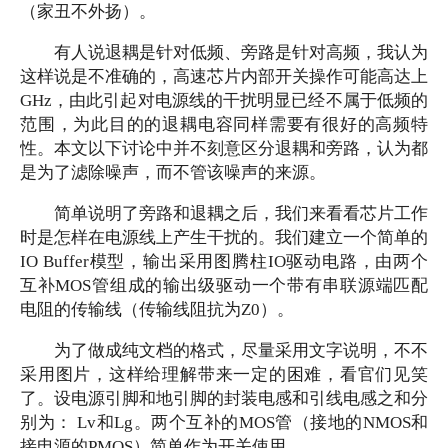
（家丑不外扬）。
有人说退耦是针对低频、旁路是针对高频，我认为
这样说是不准确的，高速芯片内部开关操作可能高达上
GHz，由此引起对电源线的干扰明显已经不属于低频的
范围，为此目的的退耦电容同样需要有很好的高频特
性。本文以下讨论中并不刻意区分退耦和旁路，认为都
是为了滤除噪声，而不管该噪声的来源。
简单说明了旁路和退耦之后，我们来看看芯片工作
时是怎样在电源线上产生干扰的。我们建立一个简单的
IO Buffer模型，输出采用图腾柱IO驱动电路，由两个
互补MOS管组成的输出级驱动一个带有串联源端匹配
电阻的传输线（传输线阻抗为Z0）。
为了做成纯文档的格式，尽量采用文字说明，不不
采用图片，这样给理解带来一定的困难，看官们见笑
了。设电源引脚和地引脚的封装电感和引线电感之和分
别为：
Lv和Lg。两个互补的MOS管（接地的NMOS和
接电源的PMOS）简单作为开关使用。