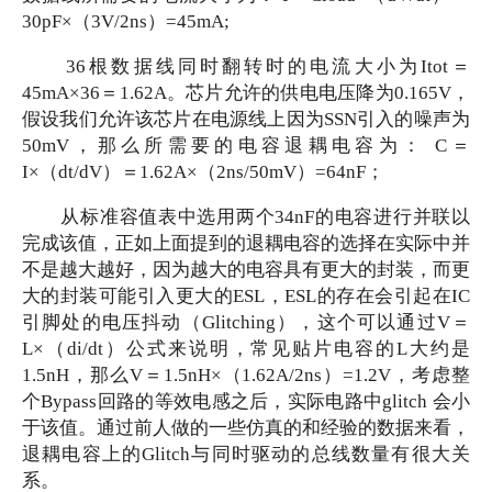
30pF×（3V/2ns）=45mA;
36根数据线同时翻转时的电流大小为Itot＝
45mA×36＝1.62A。芯片允许的供电电压降为0.165V，
假设我们允许该芯片在电源线上因为SSN引入的噪声为
50mV，那么所需要的电容退耦电容为： C＝
I×（dt/dV）＝1.62A×（2ns/50mV）=64nF；
从标准容值表中选用两个
34nF的电容进行并联以
完成该值，正如上面提到的退耦电容的选择在实际中并
不是越大越好，因为越大的电容具有更大的封装，而更
大的封装可能引入更大的ESL，ESL的存在会引起在IC
引脚处的电压抖动（Glitching），这个可以通过V＝
L×（di/dt）公式来说明，常见贴片电容的L大约是
1.5nH，那么V＝1.5nH×（1.62A/2ns）=1.2V，考虑整
个Bypass回路的等效电感之后，实际电路中glitch 会小
于该值。通过前人做的一些仿真的和经验的数据来看，
退耦电容上的Glitch与同时驱动的总线数量有很大关
系。