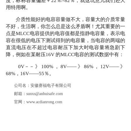
度，标称容量偏差＋22％/-82％，就这玩意儿我们还大
用特用啊。
介质性能好的电容容量做不大，容量大的介质常量
不好，生活啊，你怎么总是这么矛盾啊！尤其重要的一
点是
MLCC电容提供的电容值都是指静电容量，表示电
容在很低的电压下测试得到的电容量，当电容的两端的
直流电压在不超过电容耐压下加大时电容量将急剧下
降，例如在某耐压16V 的MLCC电容的测试数据中有：
0V－－》100%，8V——》86%，12V——》
68%，16V——55％。
公司名：安徽赛福电子有限公司
邮箱：sunxs@anhuisafe.com
官网：www.acdianrong.com