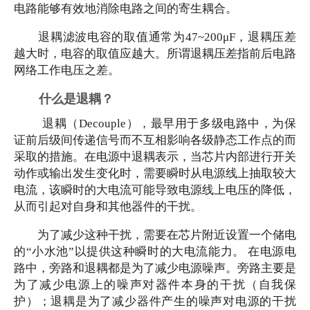
电路能够有效地消除电路之间的寄生耦合。
退耦滤波电容的取值通常为
47~200μF，退耦压差
越大时，电容的取值应越大。所谓退耦压差指前后电路
网络工作电压之差。
什么是退耦？
退耦（Decouple），最早用于多级电路中，为保
证前后级间传递信号而不互相影响各级静态工作点的而
采取的措施。在电源中退耦表示，当芯片内部进行开关
动作或输出发生变化时，需要瞬时从电源线上抽取较大
电流，该瞬时的大电流可能导致电源线上电压的降低，
从而引起对自身和其他器件的干扰。
为了减少这种干扰，需要在芯片附近设置一个储电
的
“小水池”以提供这种瞬时的大电流能力。 在电源电
路中，旁路和退耦都是为了减少电源噪声。旁路主要是
为了减少电源上的噪声对器件本身的干扰（自我保
护）；退耦是为了减少器件产生的噪声对电源的干扰