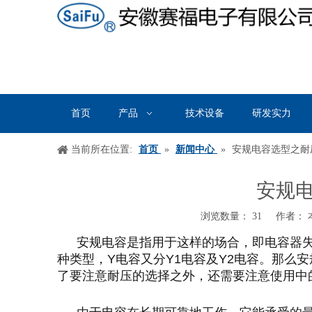
首页
产品
技术设备
研发实力
当前所在位置:
首页
»
新闻中心
»
安规电容选型之耐
安规
浏览数量：
31
作者： 本
["wechat","weibo","qzone","douban","email"]
安规电容是指用于这样的场合，即电容器
种类型，
Y
电容又分
Y1
电容及
Y2
电容。那么安
了要注意耐压的选择之外，还需要注意使用中