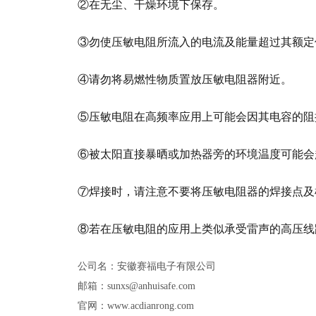
②
在无尘、干燥环境下保存。
③
勿使压敏电阻所流入的电流及能量超过其额定
④
请勿将易燃性物质置放压敏电阻器附近。
⑤
压敏电阻在高频率应用上可能会因其电容的阻
⑥
被太阳直接暴晒或加热器旁的环境温度可能会
⑦
焊接时，请注意不要将压敏电阻器的焊接点及
⑧
若在压敏电阻的应用上类似承受雷声的高压线
公司名：安徽赛福电子有限公司
邮箱：sunxs@anhuisafe.com
官网：www.acdianrong.com