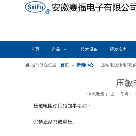
首页
产品
技术设备
研发实力
当前所在位置:
首页
»
新闻中心
»
压敏电阻使用须知
压敏
浏览数量：
15
作者： 本
["wechat","weibo","qzone","douban","email"]
压敏电阻使用须知事项如下：
①
禁止敲打或重压。