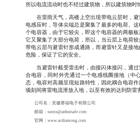
所以电流流动时也不经过建筑物，所以建筑物时
在雷雨天气，高楼上空出现带电云层时，避雷
电感应时，导体尖端总是聚集了最多的电荷。这
个电容器，由于它较尖，即这个电容器的两极板
它又聚集了大部分电荷，所以，当云层上电荷较
带电云层与避雷针形成通路，而避雷针又是接地
危险，保证了它的安全。
当避雷针截受雷击时，由接闪体接闪，通过雷
合电容，同时外壳通过一个电感线圈接地（中
态，电容对高频呈现短路特性，因此耦合电容作
顷刻间将雷电流泄放入地，以至有效的达到防雷
公司名：安徽赛福电子有限公司
邮箱：sunxs@anhuisafe.com
官网：www.acdianrong.com