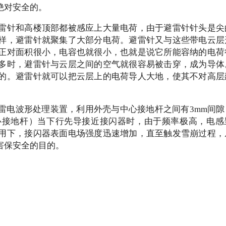
绝对安全的。
针和高楼顶部都被感应上大量电荷，由于避雷针针头是尖
样，避雷针就聚集了大部分电荷。避雷针又与这些带电云层
正对面积很小，电容也就很小，也就是说它所能容纳的电荷
多时，避雷针与云层之间的空气就很容易被击穿，成为导体
的。避雷针就可以把云层上的电荷导人大地，使其不对高层
电波形处理装置，利用外壳与中心接地杆之间有
3mm间
心接地杆）当下行先导接近接闪器时，由于频率极高，电感
用下，接闪器表面电场强度迅速增加，直至触发雪崩过程，
害保安全的目的。