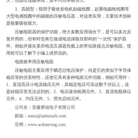
大，但因出现频率高，其平均功率相当大。
3、高能型：指用于吸收发电机励磁线圈，起重电磁铁线圈等
大型电感线圈中的磁能的压敏电压器，对这类应用，主要技术指标
是能量吸收能力。
压敏电阻器的保护功能，绝大多数应用场合下，是可以多次反
复作用的，但有时也将它做成电流保险丝那样的
"一次性"保护器
件。例如并接在某些电流互感器负载上的带短路接点压敏电阻。使
用前可以了解下小编上述所说的。
电路效率用压敏电阻
压敏电阻主要应用于瞬态过电压保护，但是它的类似于半导体
稳压管的伏安特性，还使它具有多种电路元件功能，例如可用作：
1、直流高压小电流稳压元件，其稳定电压可高达数千伏以上，这
是硅稳压管无法达到的。2、电压波动检测元件。3、直流电瓶移位
元件。4、均压元件。5、荧光启动元件。
公司名：安徽赛福电子有限公司
邮箱：sunxs@anhuisafe.com
官网：www.acdianrong.com