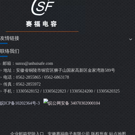
友情链接
联络我们
邮箱：
sunxs@anhuisafe.com
>
地址：安徽省铜陵市铜官区狮子山国家高新区金家湾路589号
>
电话：0562-2855865 / 0562-6863178
>
传真：0562-2855972
>
手机：13305628152 / 13305622823 / 13305624200 / 13305620325
>
皖ICP备10202364号-3
皖公网安备 34070302000104
安徽赛福电子有限公司 版权所有
企业邮箱登陆入口
站点地图