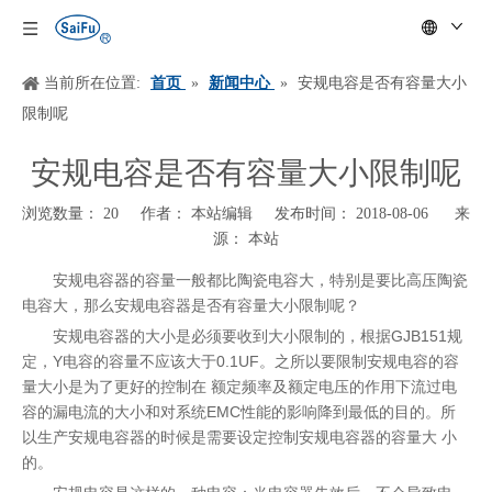
当前所在位置:
首页
»
新闻中心
»
安规电容是否有容量大小
限制呢
安规电容是否有容量大小限制呢
浏览数量：
20
作者： 本站编辑 发布时间： 2018-08-06 来
源：
本站
["wechat","weibo","qzone","douban","email"]
安规电容器的容量一般都比陶瓷电容大，特别是要比高压陶瓷
电容大，那么安规电容器是否有容量大小限制呢？
GJB151
安规电容器的大小是必须要收到大小限制的，根据
规
Y
0.1UF
定，
电容的容量不应该大于
。之所以要限制安规电容的容
量大小是为了更好的控制在 额定频率及额定电压的作用下流过电
EMC
容的漏电流的大小和对系统
性能的影响降到最低的目的。所
以生产安规电容器的时候是需要设定控制安规电容器的容量大 小
的。