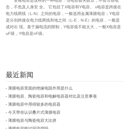
安规电容
是这样的一种电容：当电容器失效后，不会导致电
X
Y
x
击，不危及人身安
全。
它包括了
电容和
电容。
电容是跨接在
L-N
Y
电力线两线（
）之间的电容，一般选用金属薄膜电容；
电容
L-E
N-E
是分别跨接在电力线两线和地之间（
，
）的电容，一般是
Y
X
成对出 现。基于漏电流的限制，
电容值不能太大，一般
电容是
uF
Y
nF
级，
电容是
级。
最近新闻
薄膜电容里面的绝缘电阻作用是什么
薄膜电容、陶瓷电容和电解电容器对比及注意事项
薄膜电容中用得较多的电容器
今天带你认识叠片式薄膜电容
薄膜电容与陶瓷电容大比拼
薄膜电容能过回流焊吗