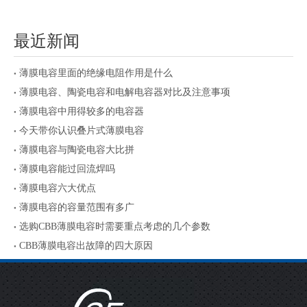
最近新闻
薄膜电容里面的绝缘电阻作用是什么
薄膜电容、陶瓷电容和电解电容器对比及注意事项
薄膜电容中用得较多的电容器
今天带你认识叠片式薄膜电容
薄膜电容与陶瓷电容大比拼
薄膜电容能过回流焊吗
薄膜电容六大优点
薄膜电容的容量范围有多广
选购CBB薄膜电容时需要重点考虑的几个参数
CBB薄膜电容出故障的四大原因