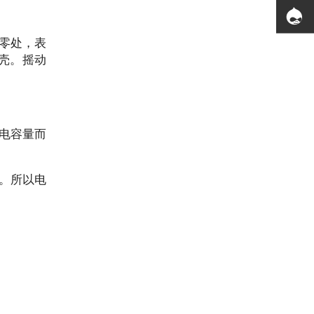
在零处，表
壳。摇动
的电容量而
频率。所以电