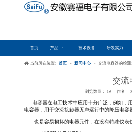
首页
产品
技术设备
研发实力
当前所在位置:
首页
»
新闻中心
»
交流电容器的检测
交流
浏览数量：
19
作者： 本
["wechat","weibo","qzone","douban","email"]
电容器
在电工技术中应用十分广泛，例如，
电容器，用于交流接触器无声远行中的降压电容
也是容易损坏的电器元件，在没有特殊仪表仪