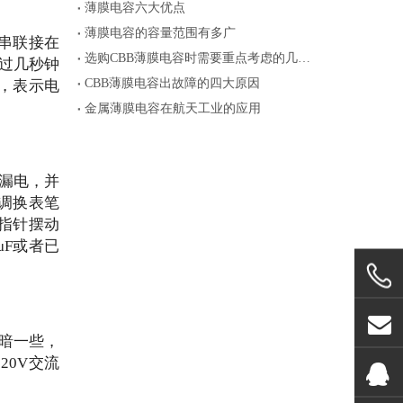
薄膜电容六大优点
薄膜电容的容量范围有多广
器串联接在
选购CBB薄膜电容时需要重点考虑的几个参数
过几秒钟
CBB薄膜电容出故障的四大原因
，表示电
金属薄膜电容在航天工业的应用
或漏电，并
调换表笔
指针摆动
μF或者已
上暗一些，
20V交流