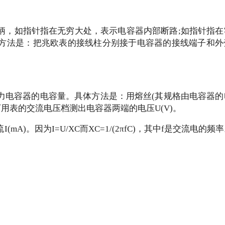
动手柄，如指针指在无穷大处，表示电容器内部断路;如指针指
方法是：把兆欧表的接线柱分别接于电容器的接线端子和外
电容器的电容量。具体方法是：用熔丝
(其规格由电容器
万用表的交流电压档测出电容器两端的电压U(V)。
流
I(mA)。因为I=U/XC而XC=1/(2πfC)，其中f是交流电的