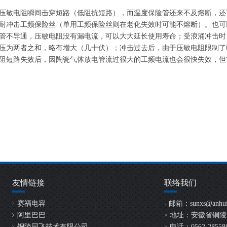
压敏电阻瞬间击穿短路（低阻抗短路），而温度保险管还来不及熔断，还
耐冲击工频保险丝（单用工频保险丝则在老化失效时可能不熔断）。也可
管不导通，压敏电阻没有漏电流，可以大大延长使用寿命；受浪涌冲击时
压为两者之和，略有增大（几十伏）；冲击过去后，由于压敏电阻限制了
阻短路失效后，因陶瓷气体放电管流过很大的工频电流也会很快失效，但
友情链接
联络我们
赛福电容
邮箱：
sunxs@anhui
>
阿里巴巴
地址：安徽省铜陵
>
铜陵同飞技术有限公司
电话：0562-2855865