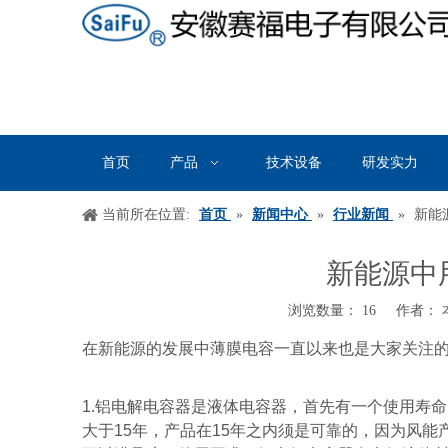
首页
产品
技术设备
研发实力
当前所在位置:
首页
»
新闻中心
»
行业新闻
»
新能
新能源中
浏览数量：
16
作者： 本
["wechat","weibo","qzone","douban","email"]
在新能源的发展中薄膜电容一直以来也是大家关注
1.
铝电解电容器是液体电容器，首先有一个使用寿命
大于
15
年，产品在
15
年之内须是可靠的，因为风能