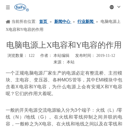
当前所在位置:
首页
»
新闻中心
»
行业新闻
»
电脑电源上
X电容和Y电容的作用
电脑电源上X电容和Y电容的作用
浏览数量：
122
作者： 本站编辑 发布时间： 2019-11-12
来源：
本站
["wechat","weibo","qzone","douban","email"]
一个正规电脑电源厂家生产的电源必定有整流桥、主控模
块、主电容、变压器、各种
MOS
管等，其中
EMI
模块中包
含着
X
电容和
Y
电容，为什么电源上会有安规
X
和
Y
电容
呢？它们的作用大着呢。
一般的开关电源交流电源输入分为
3
个端子：火线（
L
）
/
零
线（
N
）
/
地线（
G
）。在火线和零线抑制之间并联的电
容，一般称之为
X
电容。在火线和地线之间以及在零线和