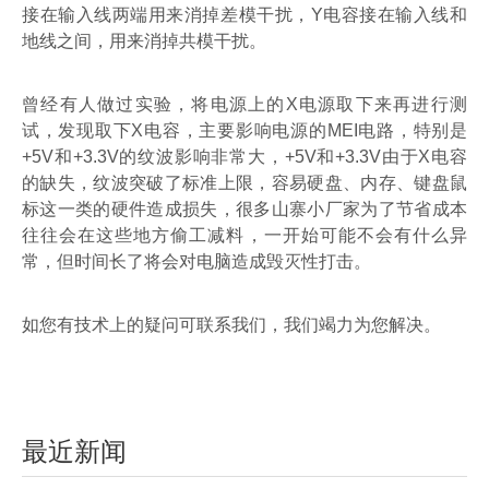
接在输入线两端用来消掉差模干扰，
Y
电容接在输入线和
地线之间，用来消掉共模干扰。
曾经有人做过实验，将电源上的
X
电源取下来再进行测
试，发现取下
X
电容，主要影响电源的
MEI
电路，特别是
+5V
和
+3.3V
的纹波影响非常大，
+5V
和
+3.3V
由于
X
电容
的缺失，纹波突破了标准上限，容易硬盘、内存、键盘鼠
标这一类的硬件造成损失，很多山寨小厂家为了节省成本
往往会在这些地方偷工减料，一开始可能不会有什么异
常，但时间长了将会对电脑造成毁灭性打击。
如您有技术上的疑问可联系我们，我们竭力为您解决。
最近新闻