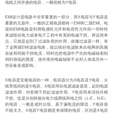
地线之间并接的电容，一般统称为
Y
电容。
EMI
设计是电路中非常重要的一部分，而
X
电容与
Y
电容是
重要的元器件。一般的正规电源都有一
EMI
和二级
EMI
。电
源的
EMI
电路是利用电感性元件和电容性元件的一些特性
来滤除在电力或者电子工程中有害的电磁干扰。再说简单
点，它就是起到了过滤杂质的作用，就像过滤器一样。有
了这两级
EMI
滤波电路，就以很好地滤除来自电网的高频
杂波和同相干扰电流，同时也把电源中产生的电磁辐射削
弱到很低的限度，使外泄的电磁辐射不会对人体或另外一
些设备造成影响。
X
电容是安规电容的一种，电容器分为
X
电容及
Y
电容，火
线零线间的是
X
电容。
X
电容用在电源滤波器里，起到电源
滤波作用，对差模干扰起滤波作用。
Y
电容用来消掉共模
干扰。也是分别跨接在电力线两线和地之间（
L-E
，
N-E
）
的电容，一般是成对出现。基于漏电流的限流，
Y
电容值
不能太大。
X
电容
Y
电容都是有保障的电容，区别是
X
电容