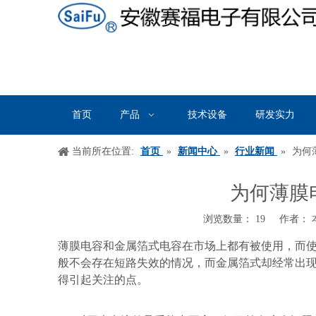
首页
产品
技术设备
研发实力
当前所在位置:
首页
»
新闻中心
»
行业新闻
»
为何
为何薄膜
浏览数量：
19
作者： 本
["wechat","weibo","qzone","douban","email"]
薄膜电容和金属箔式电容在市场上都有被使用，而
般不会存在短路失效的情况，而金属箔式却经常出
得引起关注的点。