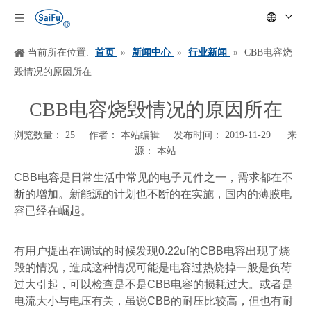
当前所在位置:
首页
»
新闻中心
»
行业新闻
»
CBB电容烧
毁情况的原因所在
CBB电容烧毁情况的原因所在
浏览数量：
25
作者： 本站编辑 发布时间： 2019-11-29 来
源：
本站
["wechat","weibo","qzone","douban","email"]
CBB
电容是日常生活中常见的电子元件之一，需求都在不
断的增加。新能源的计划也不断的在实施，国内的薄膜电
容已经在崛起。
有
用户
提出在调试的时候发现
0.22uf
的
CBB
电容出现了烧
毁的情况，造成这种情况可能是电容过热烧掉一般是负荷
过大引起，可以检查是不是
CBB
电容的损耗过大。或者是
电流大小与电压有关，虽说
CBB
的耐压比较高，但也有耐