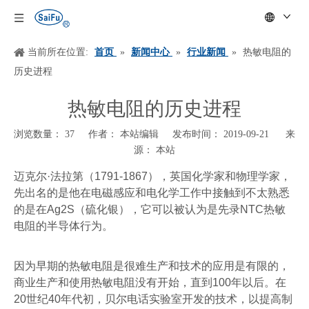
当前所在位置:
首页
»
新闻中心
»
行业新闻
»
热敏电阻的
历史进程
热敏电阻的历史进程
浏览数量：
37
作者： 本站编辑 发布时间： 2019-09-21 来
源：
本站
["wechat","weibo","qzone","douban","email"]
迈克尔
·
法拉第（
1791-1867
），英国化学家和物理学家，
先出名的是他在电磁感应和电化学工作中接触到不太熟悉
的是在
Ag2S
（硫化银），它可以被认为是先录
NTC
热敏
电阻的半导体行为。
因为早期的热敏电阻是很难生产和技术的应用是有限的，
商业生产和使用热敏电阻没有开始，直到
100
年以后。在
20
世纪
40
年代初，贝尔电话实验室开发的技术，以提高制