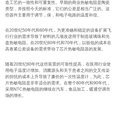
造工艺的一致性和可重复性。早期的商业热敏电阻是陶瓷
类型，并按照今天的标准，它们的公差是相当广泛的。这
些器件主要用于调节，保，和电子电路的温度补偿。
在
20
世纪
50
年代和
60
年代，为更准确和稳定的设备扩展飞
行行业的需求导致了材料的几项改进用于制造玻璃珠和光
盘热敏电阻。在
20
世纪
60
年代和
70
年代，以较低的成本在
高卷紧公差设备的需求带动了芯片热敏电阻器的发展。
随着
20
世纪
80
年代这些装置的可靠性提高，在医用行业使
用电子温度计增加。消菌源头和关于患者之间的交叉传染
的担忧的成本上升导致了廉价的一次性温度计，为此，芯
片热敏电阻是非常适合的需求。在整个
80
年代和
90
年代，
采用
NTC
热敏电阻的继续在汽车，食品加工，暖通空调市
场的增长。