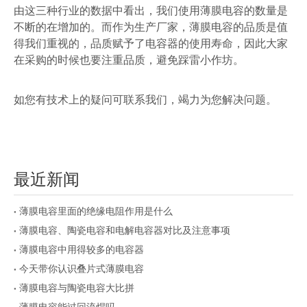
由这三种行业的数据中看出，我们使用薄膜电容的数量是
不断的在增加的。而作为生产厂家，薄膜电容的品质是值
得我们重视的，品质赋予了电容器的使用寿命，因此大家
在采购的时候也要注重品质，避免踩雷小作坊
。
如您有技术上的疑问可联系我们，竭力为您解决问题。
最近新闻
薄膜电容里面的绝缘电阻作用是什么
薄膜电容、陶瓷电容和电解电容器对比及注意事项
薄膜电容中用得较多的电容器
今天带你认识叠片式薄膜电容
薄膜电容与陶瓷电容大比拼