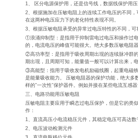
1
、
区分电源保护用，还是信号线，数据线保护用压
2
、根据施加在压敏电阻上的连续工作电压的不同，
在这两种电压应力下的老化特性表现不同。
3
、根据压敏电阻承受的异常过电压特性的不同，可
①
浪涌抑制型：是指用于抑制雷电过电压和操作过
的，电流电压的峰值可能很大。绝大多数压敏电阻
②
高功率型：是指用于吸收周期出现的连续脉冲群
期出现，且周期可知，能量值一般可以计算出来，
③
高能型：指用于吸收发电机励磁线圈，起重电磁
是能量吸收能力。
压敏电阻器的保护功能，绝大多
样的
"
一次性
"
保护器件。例如并接在某些电流互感器
三、电路功能用压敏电阻
压敏电阻主要应用于瞬态过电压保护，但是它的类
作：
1
、直流高压小电流稳压元件，其稳定电压可高达数
2
、电压波动检测元件
3
、直流电瓶移位元件